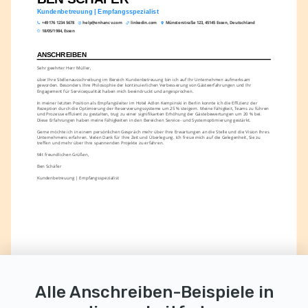
Kundenbetreuung | Empfangsspezialist
+49 176 1234 5678
help@enhancv.com
linkedin.com
Münsterstraße 123, 45145 Essen, Deutschland
18/05/1984, Essen
ANSCHREIBEN
Sehr geehrter Herr Müller,
über Ihre Stellenausschreibung im Bereich Kundenbetreuung bin ich auf Ihr Unternehmen aufmerksam 
geworden. Besonders Ihre Philosophie der kontinuierlichen Verbesserung von Gästeerfahrungen und Ihr 
Engagement für Servicequalität haben mich beeindruckt und angesprochen.
In meiner letzten Position als Empfangsleiter im Hotel Adlon Kempinski in Berlin konnte ich die Effizienz der 
Rezeption durch die Optimierung der Reservierungssysteme um 25 % steigern. Meine Fähigkeit, Teams zu führen 
und Prozesse effizient zu gestalten, trug zu einer signifikanten Erhöhung der Gästebewertungen um 20 % bei. 
Diese Erfahrungen haben meine Fähigkeiten in den Bereichen Service- und Systemoptimierung gestärkt.
Gerne möchte ich in einem persönlichen Gespräch mehr über Ihre Erwartungen an die Stelle und die Vision Ihres 
Unternehmens erfahren. Vielen Dank für Ihre Zeit und Überlegung. Ich freue mich auf die Gelegenheit, Sie zu 
treffen und mehr über Ihre spannenden Projekte zu erfahren.
Mit freundlichen Grüßen,
Ben Schäfer
Kundenbetreuung | Empfangsspezialist
Alle Anschreiben-Beispiele in