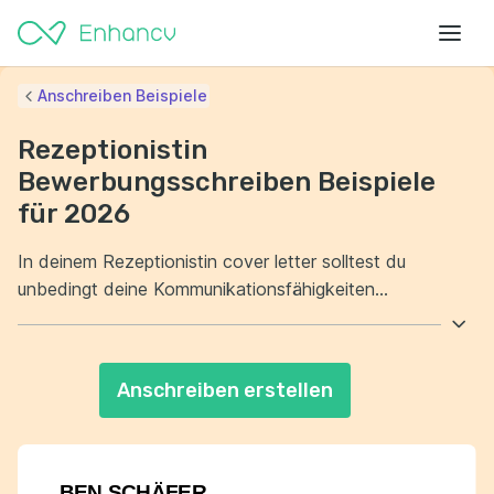
Anschreiben Beispiele
Rezeptionistin
Bewerbungsschreiben Beispiele
für 2026
In deinem Rezeptionistin cover letter solltest du
unbedingt deine Kommunikationsfähigkeiten
hervorheben. Zeige auf, wie du bereits in der
Vergangenheit erfolgreich im Kundenumgang gearbeitet
hast. Zudem ist es wichtig, deine organisatorischen
Anschreiben erstellen
Fähigkeiten zu betonen. Erläutere, wie du Multitasking
meisterst und den Büroalltag effizient strukturieren
kannst.
BEN SCHÄFER