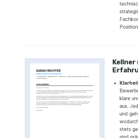
technis
strateg
Fachkom
Positio
Kellner
Erfahr
Klarhei
Bewerbu
klare un
aus. Jed
und geht
wodurch
stets ge
sind pr