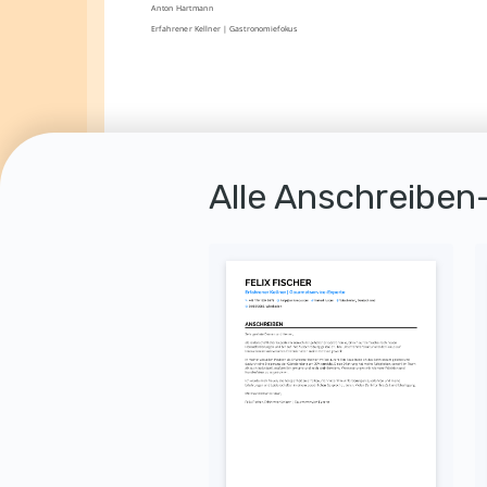
Anton Hartmann
Erfahrener Kellner | Gastronomiefokus
Alle Anschreiben-