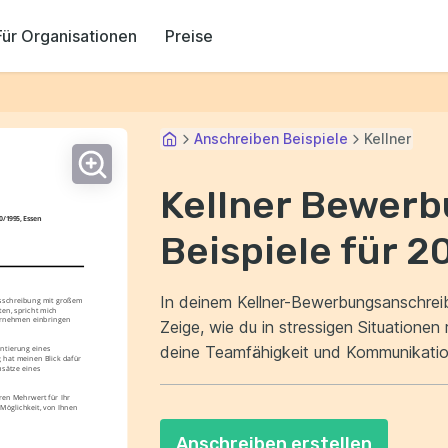
Für Organisationen
Preise
Anschreiben Beispiele
Kellner
Kellner Bewer
0/1995, Essen
Beispiele für 2
In deinem Kellner-Bewerbungsanschrei
usschreibung mit großem 
en, spricht mich 
ernehmen einbringen 
Zeige, wie du in stressigen Situationen ruhig u
deine Teamfähigkeit und Kommunikatio
ntierung eines 
hat meinen Blick dafür 
sätze eines 
entscheidend für einen erfolgreichen Ke
en Mehrwert für Ihr 
Möglichkeit, von Ihnen 
Anschreiben erstellen