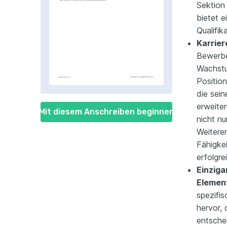
Sektion 
bietet e
Qualifi
Karrier
Bewerbe
Wachstu
Positio
die sein
erweiter
Mit diesem Anschreiben beginnen
nicht n
Weitere
Fähigkei
erfolgr
Einziga
Elemen
spezifi
hervor, 
entschei