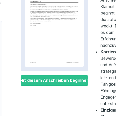
Anschre
Klarheit
beginnt 
die sof
weckt. D
es dem L
Erfahru
ernehmen
nachzuv
Karrier
Bewerbe
und Aufs
strategi
letzten
Mit diesem Anschreiben beginnen
Fähigkei
Führungs
Engagem
unterstr
Einziga