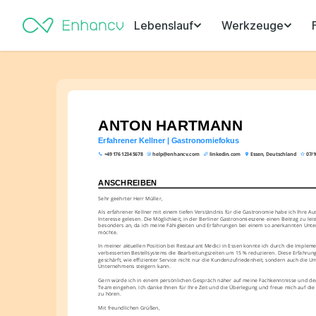
Lebenslauf
Werkzeuge
ANTON HARTMANN
Erfahrener Kellner | Gastronomiefokus
+49 176 1234 5678
help@enhancv.com
linkedin.com
Essen, Deutschland
07/1
ANSCHREIBEN
Sehr geehrter Herr Müller,
Als erfahrener Kellner mit einem tiefen Verständnis für die Gastronomie habe ich Ihre A
Interesse gelesen. Die Möglichkeit, in der Berliner Gastronomieszene einen Beitrag zu leist
besonders an, da ich meine Fähigkeiten und Erfahrungen bei einem so anerkannten Unt
möchte.
In meiner aktuellen Position bei Restaurant Medici in Essen konnte ich durch die Impleme
verbesserten Bestellsystems die Bearbeitungszeiten um 15 % reduzieren. Diese Erfahrung 
geschärft, wie effizienter Service nicht nur die Kundenzufriedenheit, sondern auch die Um
Unternehmens steigern kann.
Gern würde ich in einem persönlichen Gespräch näher auf meine Fachkenntnisse und der
Team eingehen. Ich danke Ihnen für Ihre Zeit und die Überlegung und freue mich auf die 
zu hören.
Mit freundlichen Grüßen,