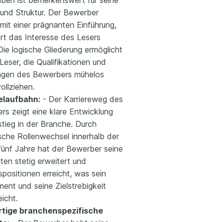
iben ist bemerkenswert für seine
 und Struktur. Der Bewerber
mit einer prägnanten Einführung,
ort das Interesse des Lesers
ie logische Gliederung ermöglicht
eser, die Qualifikationen und
ngen des Bewerbers mühelos
ollziehen.
elaufbahn:
- Der Karriereweg des
rs zeigt eine klare Entwicklung
tieg in der Branche. Durch
sche Rollenwechsel innerhalb der
 fünf Jahre hat der Bewerber seine
ten stetig erweitert und
positionen erreicht, was sein
ent und seine Zielstrebigkeit
eicht.
rtige branchenspezifische