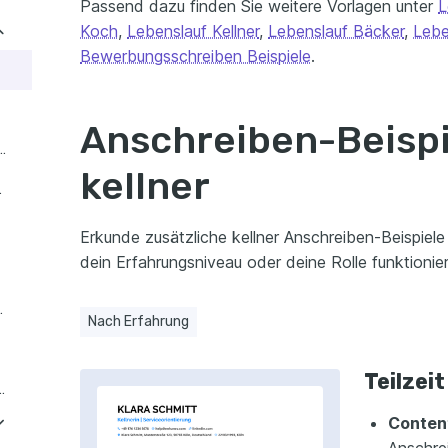
Passend dazu finden Sie weitere Vorlagen unter
L
Koch
,
Lebenslauf Kellner
,
Lebenslauf Bäcker
,
Lebe
Bewerbungsschreiben Beispiele
.
Anschreiben-Beispi
t Sommelier-Erfahrung
kellner
naler Küche
Erkunde zusätzliche kellner Anschreiben-Beispiele
dein Erfahrungsniveau oder deine Rolle funktionier
ener Gastronomie
Nach Erfahrung
Teilzeit
 in der Getränkezubereitung
Content