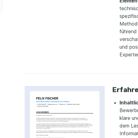
Elemen
technis
spezifi
Methode
führend 
verschaf
und posi
Experte
Erfahre
Inhaltl
Bewerbu
klare un
dem Lese
Informa