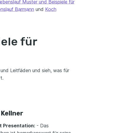
ebenslauf Muster und Beispiele für
nslauf Barmann
und
Koch
ele für
 und Leitfäden und sieh, was für
t.
 Kellner
 Presentation:
- Das