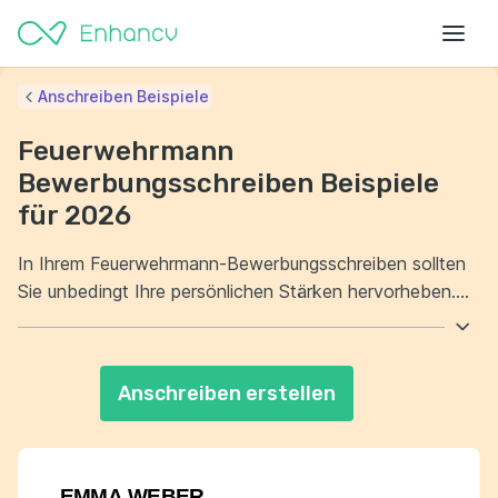
Anschreiben Beispiele
Feuerwehrmann
Bewerbungsschreiben Beispiele
für 2026
In Ihrem Feuerwehrmann-Bewerbungsschreiben sollten
Sie unbedingt Ihre persönlichen Stärken hervorheben.
Zeigen Sie, warum Sie der ideale Kandidat für diese
verantwortungsvolle Rolle sind. Außerdem ist es wichtig,
Ihre Bereitschaft zur Teamarbeit und zum Lernen zu
Anschreiben erstellen
betonen. Ihre Fähigkeiten und Erfahrungen müssen klar
und prägnant dargestellt werden.
EMMA WEBER