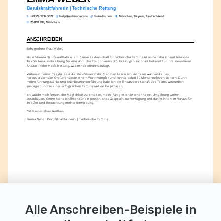
Berufskraftfahrerin | Technische Rettung
+49 176 1234 5678
help@enhancv.com
linkedin.com
München, Bayern, Deutschland
25/05/1994, München
ANSCHREIBEN
Sehr geehrte Frau Meier,
als erfahrene Berufskraftfahrerin mit einer Leidenschaft für technische Rettungsdienste habe ich mit Interesse 
Ihre Stellenausschreibung für eine ähnliche Position entdeckt. Ihre Organisation ist bekannt für ihre innovativen 
Ansätze in der Notfallrettung, was mir besonders zusagt.
Während meiner Tätigkeit bei der Berufsfeuerwehr München leitete ich ein Team während eines 
herausfordernden Großbrandes in einem Wohnkomplex und konnte dabei 30 Menschenleben sichern. Durch 
meine Führungsstärke und Koordinationserfahrung habe ich die Einsatzbereitschaft des Teams wesentlich 
gesteigert und zu einer erfolgreichen Rettungsaktion beigetragen.
Ich würde mich freuen, die Möglichkeit zu erhalten, meine Fähigkeiten in einer neuen Umgebung weiter 
auszubauen. Gerne stehe ich Ihnen für ein persönliches Gespräch zur Verfügung und danke Ihnen im Voraus für 
Ihre Zeit und Betrachtung meiner Bewerbung.
Mit freundlichen Grüßen,
Emma Weber, Berufskraftfahrerin | Technische Rettung
Alle Anschreiben-Beispiele in