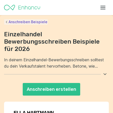
Anschreiben Beispiele
Einzelhandel
Bewerbungsschreiben Beispiele
für 2026
In deinem Einzelhandel-Bewerbungsschreiben solltest
du dein Verkaufstalent hervorheben. Betone, wie
wichtig Kundenservice für dich ist und wie du zu einem
positiven Einkaufserlebnis beiträgst. Erwähne auch
deine Teamfähigkeit und wie du zur Zielerreichung
Anschreiben erstellen
beigetragen hast. Zeige, dass du flexibel und fähig bist,
in einem dynamischen Umfeld zu arbeiten.
ELLA HARTMANN