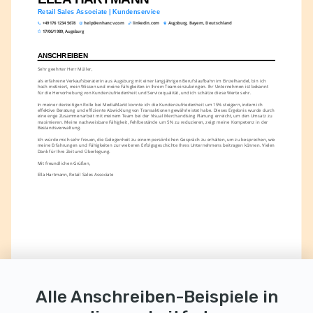
Retail Sales Associate | Kundenservice
+49 176 1234 5678
help@enhancv.com
linkedin.com
Augsburg, Bayern, Deutschland
17/06/1989, Augsburg
ANSCHREIBEN
Sehr geehrter Herr Müller,
als erfahrene Verkaufsberaterin aus Augsburg mit einer langjährigen Berufslaufbahn im Einzelhandel, bin ich 
hoch motiviert, mein Wissen und meine Fähigkeiten in Ihrem Team einzubringen. Ihr Unternehmen ist bekannt 
für die Hervorhebung von Kundenzufriedenheit und Servicequalität, und ich schätze diese Werte sehr.
In meiner derzeitigen Rolle bei MediaMarkt konnte ich die Kundenzufriedenheit um 15% steigern, indem ich 
effektive Beratung und effiziente Abwicklung von Transaktionen gewährleistet habe. Dieses Ergebnis wurde durch 
eine enge Zusammenarbeit mit meinem Team bei der Visual Merchandising Planung erreicht, um den Umsatz zu 
maximieren. Meine nachweisbare Fähigkeit, Fehlbestände um 5% zu reduzieren, zeigt meine Kompetenz in der 
Bestandsverwaltung.
Ich würde mich sehr freuen, die Gelegenheit zu einem persönlichen Gespräch zu erhalten, um zu besprechen, wie 
meine Erfahrungen und Fähigkeiten zur weiteren Erfolgsgeschichte Ihres Unternehmens beitragen können. Vielen 
Dank für Ihre Zeit und Überlegung.
Mit freundlichen Grüßen,
Ella Hartmann, Retail Sales Associate
Alle Anschreiben-Beispiele in