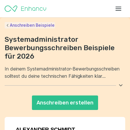
Anschreiben Beispiele
Systemadministrator
Bewerbungsschreiben Beispiele
für 2026
In deinem Systemadministrator-Bewerbungsschreiben
solltest du deine technischen Fähigkeiten klar
hervorheben. Zeige, dass du Erfahrung in der
Verwaltung von Netzwerken und Servern hast. Darüber
hinaus ist es wichtig, deine Problemlösungsfähigkeiten
Anschreiben erstellen
zu betonen. Erläutere, wie du in der Vergangenheit
effektiv Herausforderungen bewältigt hast.
ALEXANDER SCHMIDT