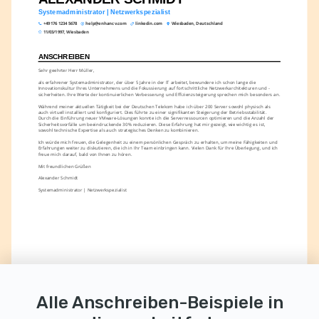
Systemadministrator | Netzwerkspezialist
+49 176 1234 5678
help@enhancv.com
linkedin.com
Wiesbaden, Deutschland
11/03/1997, Wiesbaden
ANSCHREIBEN
Sehr geehrter Herr Müller,
als erfahrener Systemadministrator, der über 5 Jahre in der IT arbeitet, bewundere ich schon lange die 
Innovationskultur Ihres Unternehmens und die Fokussierung auf fortschrittliche Netzwerkarchitekturen und -
sicherheiten. Ihre Werte der kontinuierlichen Verbesserung und Effizienzsteigerung sprechen mich besonders an.
Während meiner aktuellen Tätigkeit bei der Deutschen Telekom habe ich über 200 Server sowohl physisch als 
auch virtuell installiert und konfiguriert. Dies führte zu einer signifikanten Steigerung der Betriebsstabilität. 
Durch die Einführung neuer VMware-Lösungen konnte ich die Serverressourcen optimieren und die Anzahl der 
Sicherheitsvorfälle um beeindruckende 30% reduzieren. Diese Erfahrung hat mir gezeigt, wie wichtig es ist, 
sowohl technische Expertise als auch strategisches Denken zu kombinieren.
Ich würde mich freuen, die Gelegenheit zu einem persönlichen Gespräch zu erhalten, um meine Fähigkeiten und 
Erfahrungen weiter zu diskutieren, die ich in Ihr Team einbringen kann. Vielen Dank für Ihre Überlegung, und ich 
freue mich darauf, bald von Ihnen zu hören.
Mit freundlichen Grüßen
Alexander Schmidt
Systemadministrator | Netzwerkspezialist
Alle Anschreiben-Beispiele in