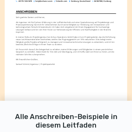
+49 176 1234 5678
help@enhancv.com
linkedin.com
Duisburg, Deutschland
26/08/1982, Duisburg
ANSCHREIBEN
Sehr geehrte Damen und Herren,
Als Ingenieur mit fünf Jahren Erfahrung in der Luftfahrttechnik und einer Spezialisierung auf Projektdesign und 
Prozessoptimierung hat mich Ihr Unternehmen durch seine Fähigkeit zur Förderung von Innovationen und 
technologischem Fortschritt beeindruckt. Ich habe mich eingehend mit Ihrem Engagement für hochwertige 
Lösungen befasst und bin von Ihrer Vision zur Verbesserung der Effizienz und Nachhaltigkeit in der Branche 
inspiriert.
In meiner Rolle als Projektingenieur bei Airbus Operations GmbH habe ich ein Projekt geleitet, das die Einführung 
neuer Leichtbaumaterialien beinhaltete, welche das Flugzeuggewicht um 10% reduzierten. Dies belegt meine 
Fähigkeit, große Projekte erfolgreich zu managen und innovative technische Lösungen zu entwickeln, und ich bin 
bestrebt, ähnliche Erfolge in Ihrem Team zu erzielen.
Ich freue mich darauf, die Gelegenheit zu erhalten, meine Erfahrungen und Fähigkeiten in einem persönlichen 
Gespräch zu vertiefen. Vielen Dank für Ihre Zeit und Überlegung, und ich hoffe, bald von Ihnen zu hören, um die 
nächsten Schritte zu besprechen.
Mit freundlichen Grüßen,
Samuel Schmid, Ingenieur | Projektspezialist
Alle Anschreiben-Beispiele in
diesem Leitfaden