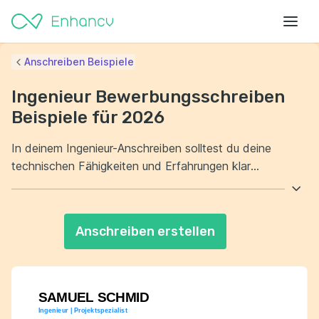
Anschreiben Beispiele
Ingenieur Bewerbungsschreiben
Beispiele für 2026
In deinem Ingenieur-Anschreiben solltest du deine
technischen Fähigkeiten und Erfahrungen klar
hervorheben. Zeige dem potenziellen Arbeitgeber, dass
du die notwendigen Qualifikationen für die
ausgeschriebene Stelle mitbringst. Neben deinen
Anschreiben erstellen
fachlichen Kompetenzen ist es wichtig, auch deine Soft
Skills zu betonen. Verdeutliche, wie du effektiv im Team
arbeitest und Probleme lösungsorientiert angehst.
SAMUEL SCHMID
Ingenieur | Projektspezialist