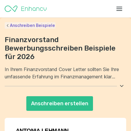
Anschreiben Beispiele
Finanzvorstand
Bewerbungsschreiben Beispiele
für 2026
In Ihrem Finanzvorstand Cover Letter sollten Sie Ihre
umfassende Erfahrung im Finanzmanagement klar
hervorheben. Zeigen Sie, dass Sie strategische
Entscheidungen treffen können, die das Unternehmen
zum Erfolg führen. Darüber hinaus sollten Sie Ihre
Anschreiben erstellen
Führungsqualitäten und Kommunikationsfähigkeiten
betonen. Überzeugen Sie den Leser davon, dass Sie ein
wertvoller Partner für das gesamte Management-Team
sind.
ANTONIA LEHMANN