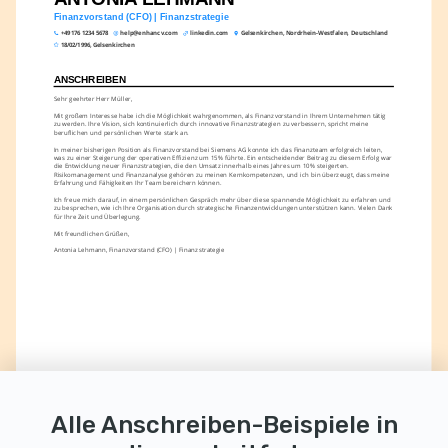
Finanzvorstand (CFO) | Finanzstrategie
+49 176 1234 5678
help@enhancv.com
linkedin.com
Gelsenkirchen, Nordrhein-Westfalen, Deutschland
18/02/1996, Gelsenkirchen
ANSCHREIBEN
Sehr geehrter Herr Müller,
Mit großem Interesse habe ich die Möglichkeit wahrgenommen, als Finanzvorstand in Ihrem Unternehmen tätig 
zu werden. Ihre Vision, sich kontinuierlich durch innovative Finanzstrategien zu verbessern, spricht meine 
beruflichen und persönlichen Werte stark an.
In meiner bisherigen Position als Finanzvorstand bei Siemens AG konnte ich das Finanzteam erfolgreich leiten, 
was zu einer Steigerung der operativen Effizienz um 15% führte. Ein entscheidender Beitrag zu diesem Erfolg war 
die Entwicklung neuer Finanzstrategien, die den Umsatz innerhalb eines Jahres um 10% steigerten. 
Risikomanagement und Finanzanalyse gehören zu meinen Kernkompetenzen, und ich bin überzeugt, dass meine 
Erfahrung und Fähigkeiten Ihr Team bereichern können.
Ich freue mich darauf, in einem persönlichen Gespräch mehr über diese spannende Möglichkeit zu erfahren und 
zu besprechen, wie ich Ihre Organisation durch strategische Finanzentwicklungen unterstützen kann. Vielen Dank 
für Ihre Zeit und Überlegung.
Mit freundlichen Grüßen,
Antonia Lehmann, Finanzvorstand (CFO) | Finanzstrategie
Alle Anschreiben-Beispiele in