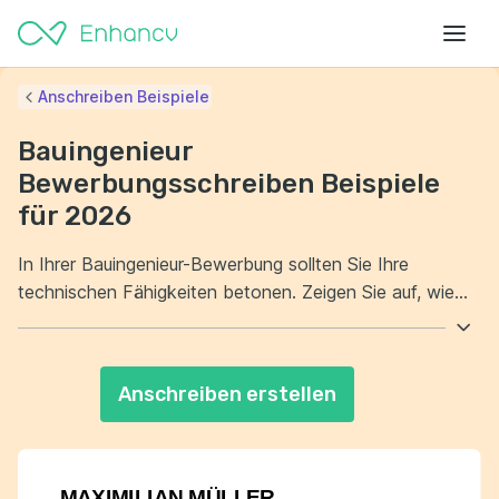
Anschreiben Beispiele
Bauingenieur
Bewerbungsschreiben Beispiele
für 2026
In Ihrer Bauingenieur-Bewerbung sollten Sie Ihre
technischen Fähigkeiten betonen. Zeigen Sie auf, wie
Ihre Erfahrung in der Branche zu bisherigen
Projekterfolgen beigetragen hat. Erwähnen Sie auch
Ihre Fähigkeit, im Team zu arbeiten und komplexe
Anschreiben erstellen
Probleme zu lösen. Diese Eigenschaften machen Ihre
Bauingenieur-Bewerbung besonders überzeugend.
MAXIMILIAN MÜLLER