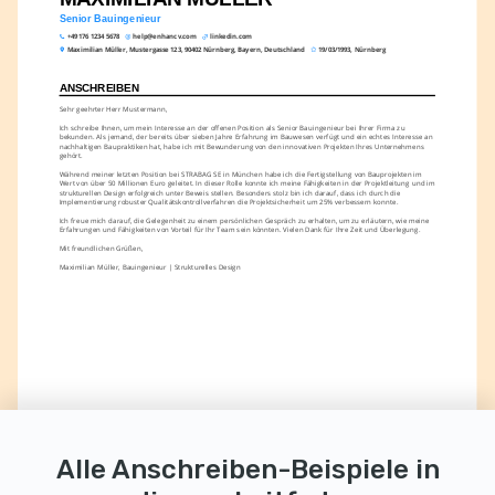
Senior Bauingenieur
+49 176 1234 5678
help@enhancv.com
linkedin.com
Maximilian Müller, Mustergasse 123, 90402 Nürnberg, Bayern, Deutschland
19/03/1993, Nürnberg
ANSCHREIBEN
Sehr geehrter Herr Mustermann,
Ich schreibe Ihnen, um mein Interesse an der offenen Position als Senior Bauingenieur bei Ihrer Firma zu 
bekunden. Als jemand, der bereits über sieben Jahre Erfahrung im Bauwesen verfügt und ein echtes Interesse an 
nachhaltigen Baupraktiken hat, habe ich mit Bewunderung von den innovativen Projekten Ihres Unternehmens 
gehört.
Während meiner letzten Position bei STRABAG SE in München habe ich die Fertigstellung von Bauprojekten im 
Wert von über 50 Millionen Euro geleitet. In dieser Rolle konnte ich meine Fähigkeiten in der Projektleitung und im 
strukturellen Design erfolgreich unter Beweis stellen. Besonders stolz bin ich darauf, dass ich durch die 
Implementierung robuster Qualitätskontrollverfahren die Projektsicherheit um 25% verbessern konnte.
Ich freue mich darauf, die Gelegenheit zu einem persönlichen Gespräch zu erhalten, um zu erläutern, wie meine 
Erfahrungen und Fähigkeiten von Vorteil für Ihr Team sein könnten. Vielen Dank für Ihre Zeit und Überlegung.
Mit freundlichen Grüßen,
Maximilian Müller, Bauingenieur | Strukturelles Design
Alle Anschreiben-Beispiele in