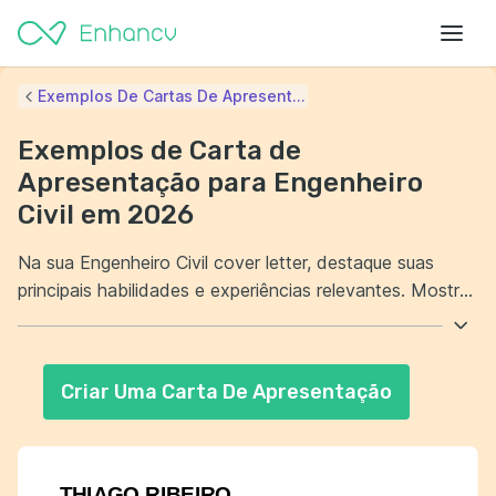
Exemplos De Cartas De Apresent...
Exemplos de Carta de
Apresentação para Engenheiro
Civil em 2026
Na sua Engenheiro Civil cover letter, destaque suas
principais habilidades e experiências relevantes. Mostre
como suas competências se alinham com os requisitos
da vaga. Além disso, demonstre entusiasmo pela
oportunidade e pela empresa. Terminar com um convite
Criar Uma Carta De Apresentação
para discutir sua candidatura em uma entrevista pode
ser um diferencial.
THIAGO RIBEIRO