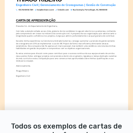
Engenheiro Civil | Gerenciamento de Cronogramas | Gestão de Construção
+55 (19) 93456-7281
help@enhancv.com
linkedin.com
Rua Exemplo, Porto Alegre, RS, 90000-000
CARTA DE APRESENTAÇÃO
Prezados Srs. do Departamento de Engenharia,
Com toda a atenção voltada ao seu time, gostaria de me candidatar à vaga em aberto na sua empresa, conhecida 
pelo compromisso em inovar na indústria da construção civil. A proposta da sua organização, que valoriza tanto a 
integridade quanto a eficiência nos projetos, é algo que admiro profundamente e ao qual gostaria de contribuir.
Durante minha experiência na Construtora Andrade Gutierrez, consegui aumentar a precisão do gerenciamento 
de cronograma em 25% ao implementar o uso do MS Project de forma mais eficiente, eliminando atrasos 
sistemáticos. Esta conquista não foi apenas um marco pessoal, mas também uma evidência concreta das minhas 
habilidades em gestão de projetos e compromisso com os objetivos organizacionais.
Eu estou ansioso para discutir como posso contribuir para o sucesso contínuo da sua equipe através de um dos 
meus pontos fortes: entregar projetos com precisão e dentro do orçamento. Agradeço o tempo dedicado à análise 
do meu currículo e estou à disposição para uma conversa mais aprofundada sobre minhas qualificações e sua 
visão para a equipe.
Atenciosamente,
Thiago Ribeiro
Engenheiro Civil
Todos os exemplos de cartas de