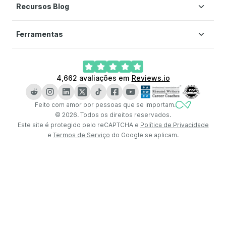
Recursos Blog
Modelos de Currículo
Ajuda
Modelo Currículo Simples
Termos de Serviço
Ferramentas
Como fazer um currículo
Modelo Currículo Criativo
Política de Privacidade
Habilidades para colocar no currículo
Modelo Currículo Moderno
Preferências de Cookies
Currículo IA
Sobre mim currículo
Modelo Currículo PDF Grátis
4,662
avaliações em
Reviews.io
Gerador de Cartas de Apresentação
O que colocar no currículo
Construtor de Currículos do LinkedIn
Resumo profissional
Feito com amor por pessoas que se importam.
Verificador de CV
Tipos de currículo
©
2026
.
Todos os direitos reservados.
Este site é protegido pelo reCAPTCHA e
Política de Privacidade
e
Termos de Serviço
do Google se aplicam.