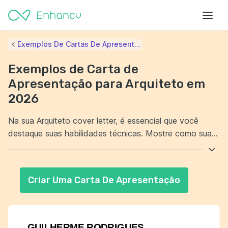
Exemplos De Cartas De Apresent...
Exemplos de Carta de
Apresentação para Arquiteto em
2026
Na sua Arquiteto cover letter, é essencial que você
destaque suas habilidades técnicas. Mostre como suas
experiências anteriores podem beneficiar a empresa
para a qual está se candidatando. Além disso, enfatize
seu compromisso com a inovação e o design
Criar Uma Carta De Apresentação
sustentável. Deixe claro por que você é o candidato
ideal para contribuir nos projetos futuros da
organização.
GUILHERME RODRIGUES