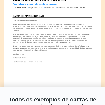
Arquitetura e Desenvolvimento Imobiliário
+55 (19) 93456-7281
help@enhancv.com
linkedin.com
Rua Exemplo, 123, Salvador, BA, 40000-000
CARTA DE APRESENTAÇÃO
Ao Departamento de Recrutamento
Espero encontrá-los bem. Durante minha pesquisa sobre sua empresa, fiquei impressionado com seu 
compromisso com o desenvolvimento sustentável no setor imobiliário e vejo um alinhamento natural com minhas 
habilidades em arquitetura e gerenciamento de projetos. Estou entusiasmado por ter a chance de contribuir para 
a equipe.
Um dos momentos mais marcantes da minha carreira foi liderar a equipe de arquitetura na Cyrela Brazil Realty, 
onde desenvolvi processos que reduziram o tempo de aprovação de projetos em 20% em média. Minha 
capacidade de implementar soluções estratégicas e otimizar processos foi essencial para aumentar nossa 
eficiência e garantir um fluxo contínuo de aprovações. Acredito que minha experiência em coordenação de 
equipes e gestão de documentação pode agregar valor significativo à sua empresa.
Gostaria muito de discutir em mais detalhes como posso contribuir para seu time. Estou disponível para uma 
entrevista a qualquer momento conveniente para você e aguardo ansiosamente a oportunidade de fazer parte do 
seu grupo. Agradeço desde já pela consideração.
Atenciosamente,
Guilherme Rodrigues
Arquitetura e Desenvolvimento Imobiliário
Todos os exemplos de cartas de