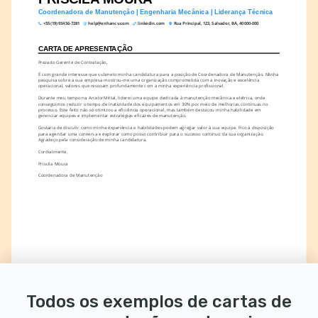
Coordenadora de Manutenção | Engenharia Mecânica | Liderança Técnica
+55 (19) 93456-7281
help@enhancv.com
linkedin.com
Rua Principal, 123, Salvador, BA, 40000-000
CARTA DE APRESENTAÇÃO
Prezado Gerente de Contratação,
É com grande interesse que submeto minha candidatura para a posição de Coordenadora de Manutenção. Minha 
pesquisa sobre a sua empresa mostrou-me uma organização comprometida com a inovação e excelência 
operacional, valores que ressoam profundamente com a minha experiência profissional.
Durante meu tempo na ArcelorMittal, liderei uma equipe dedicada à manutenção mecânica e elétrica, onde 
conseguimos reduzir o tempo de inatividade dos equipamentos em 30% por meio de melhorias contínuas no 
processo. Este feito não só otimizou a eficiência operacional, mas também destacou minha habilidade em 
gerenciar equipes e implementar estratégias eficazes de manutenção.
Gostaria de discutir como minha experiência e habilidades podem agregar valor à sua equipe. Fico à disposição 
para agendar uma conversa e explorar como posso contribuir para o sucesso contínuo da sua organização. 
Agradeço pela consideração de minha candidatura.
Cordialmente,
Priscila Moura
Coordenadora de Manutenção
Todos os exemplos de cartas de