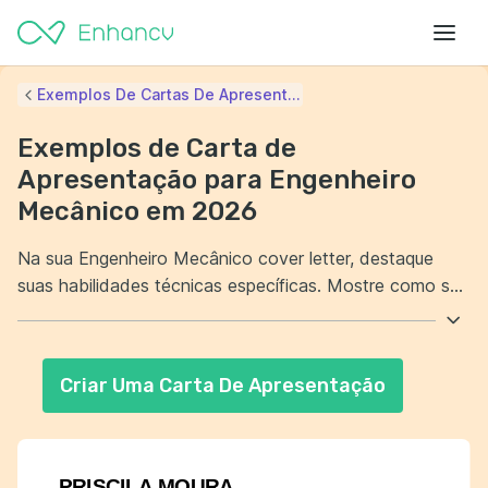
Exemplos De Cartas De Apresent...
Exemplos de Carta de
Apresentação para Engenheiro
Mecânico em 2026
Na sua Engenheiro Mecânico cover letter, destaque
suas habilidades técnicas específicas. Mostre como sua
experiência anterior pode agregar valor à empresa. Além
disso, evidencie sua capacidade de trabalhar em equipe
e de resolver problemas complexos. Demonstre
Criar Uma Carta De Apresentação
entusiasmo pelo cargo e pela oportunidade de contribuir
para o sucesso da organização.
PRISCILA MOURA