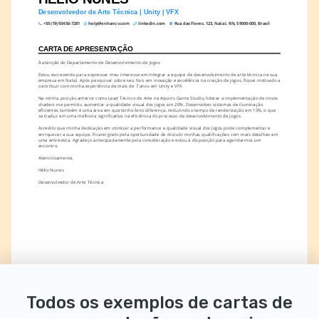
Desenvolvedor de Arte Técnica | Unity | VFX
+55 (19) 93456-7281
help@enhancv.com
linkedin.com
Rua das Flores, 123, Natal, RN, 59000-000, Brasil
CARTA DE APRESENTAÇÃO
À atenção do Departamento de Desenvolvimento de Jogos
Estou escrevendo para expressar meu interesse em integrar a equipe de desenvolvimento de arte técnica na sua 
empresa em Natal. Após pesquisar sobre seu foco em inovação e excelência na criação de jogos, fiquei motivado a 
contribuir com minha experiência de mais de 7 anos em Unity e VFX.
Na minha posição anterior como Lead Técnico de Arte na Aquiris Game Studio, liderar a implementação de novos 
shaders me permitiu aumentar a qualidade visual dos jogos em 20%. Desenvolver sistemas de iluminação 
eficientes também é uma área em que tenho feito diferença, reduzindo o tempo de renderização em 15%, o que 
se traduz em uma melhoria significativa na eficiência do processo de desenvolvimento de jogos.
Acredito que minha dedicação em otimizar a performance e qualidade visual dos jogos pode complementar e 
enriquecer a sua equipe. Ficarei grato pela oportunidade de discutir minhas qualificações com mais detalhes em 
uma entrevista. Agradeço antecipadamente pela consideração e estou à disposição para agendarmos um 
encontro.
Atenciosamente,
Hélio Nunes
Desenvolvedor de Arte Técnica
Todos os exemplos de cartas de