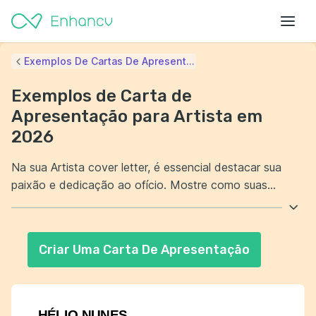
Exemplos De Cartas De Apresent...
Exemplos de Carta de
Apresentação para Artista em
2026
Na sua Artista cover letter, é essencial destacar sua
paixão e dedicação ao ofício. Mostre como suas
experiências únicas moldaram seu estilo e visão
artística. Explique brevemente como seus projetos
anteriores tiveram impacto e por que você deseja
Criar Uma Carta De Apresentação
colaborar com a empresa. A autenticidade e a conexão
pessoal são elementos-chave para cativar o leitor.
HÉLIO NUNES