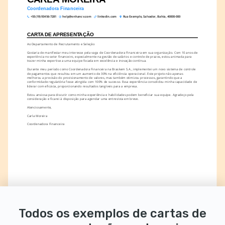
Coordenadora Financeira
+55 (19) 93456-7281
help@enhancv.com
linkedin.com
Rua Exemplo, Salvador, Bahia, 40000-000
CARTA DE APRESENTAÇÃO
Ao Departamento de Recrutamento e Seleção
Gostaria de manifestar meu interesse pela vaga de Coordenadora Financeira em sua organização. Com 10 anos de 
experiência no setor financeiro, especialmente na gestão de salários e controle de prazos, estou animada para 
trazer minha expertise a uma equipe focada em excelência e inovação contínua.
Durante meu período como Coordenadora Financeira na Braskem S.A., implementei um novo sistema de controle 
de pagamentos que resultou em um aumento de 30% na eficiência operacional. Este projeto não apenas 
melhorou a precisão do provisionamento de valores, mas também otimizou processos, garantindo que a 
conformidade regulatória fosse atingida com 100% de sucesso. Essa experiência consolidou minha capacidade de 
liderar com eficácia, proporcionando resultados tangíveis para a empresa.
Estou ansiosa para discutir como minha experiência e habilidades podem beneficiar sua equipe. Agradeço pela 
consideração e ficarei à disposição para agendar uma entrevista em breve.
Atenciosamente,
Carla Moreira
Coordenadora Financeira
Todos os exemplos de cartas de