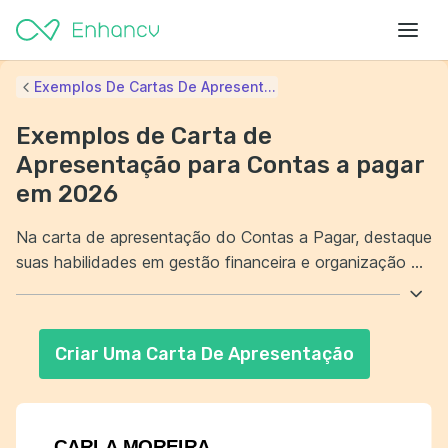
Exemplos De Cartas De Apresent...
Exemplos de Carta de
Apresentação para Contas a pagar
em 2026
Na carta de apresentação do Contas a Pagar, destaque
suas habilidades em gestão financeira e organização de
pagamentos. Mostre sua experiência em manter a
eficiência dos processos financeiros da empresa. É
essencial demonstrar sua capacidade de lidar com
Criar Uma Carta De Apresentação
prazos e resolver problemas. Transmita confiança na
sua habilidade de contribuir para a saúde financeira da
empresa.
CARLA MOREIRA