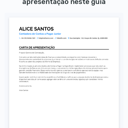
apresentação neste guia
Autorizo o uso dos meus dados pessoais para fins de recrutamento, conforme a LGPD