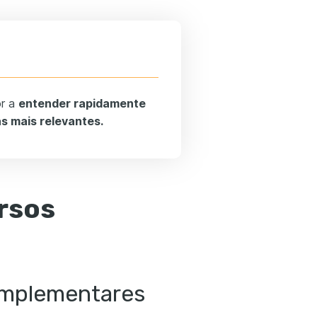
or a
entender rapidamente
as mais relevantes.
ursos
omplementares