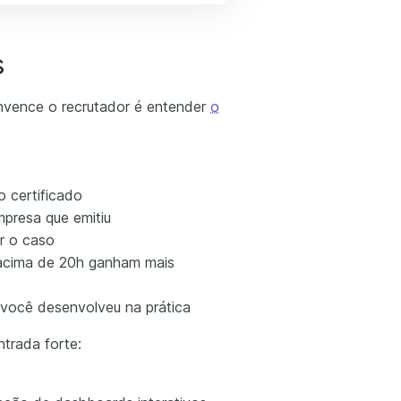
s
vence o recrutador é entender
o
 certificado
presa que emitiu
r o caso
 acima de 20h ganham mais
você desenvolveu na prática
ntrada forte: