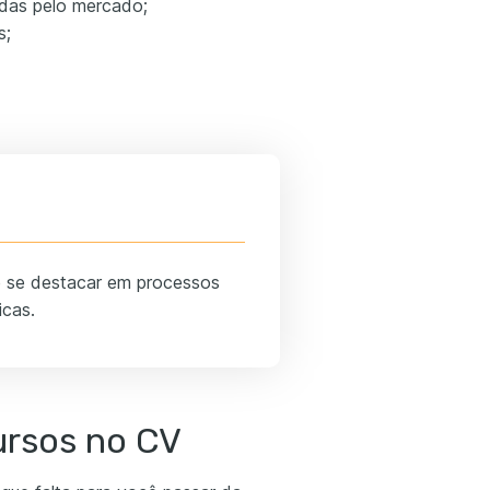
idas pelo mercado;
s;
de se destacar em processos
icas.
ursos no CV