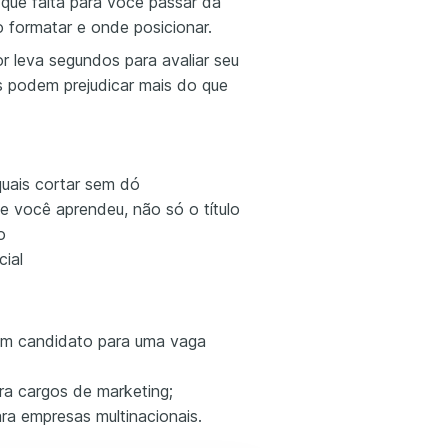
l que falta para você passar da
o formatar e onde posicionar.
or leva segundos para avaliar seu
os podem prejudicar mais do que
quais cortar sem dó
 você aprendeu, não só o título
o
cial
um candidato para uma vaga
a cargos de marketing;
ara empresas multinacionais.