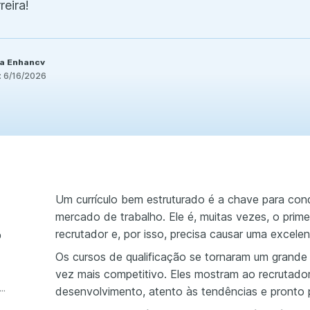
reira!
da Enhancv
:
6/16/2026
Um currículo bem estruturado é a chave para con
mercado de trabalho. Ele é, muitas vezes, o prim
recrutador e, por isso, precisa causar uma excele
o
Os cursos de qualificação se tornaram um grande 
vez mais competitivo. Eles mostram ao recrutado
lhor forma de estruturar o currículo
desenvolvimento, atento às tendências e pronto 