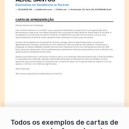
Especialista em Atendimento ao Paciente
+55 (19) 93456-7281
help@enhancv.com
linkedin.com
Rua Exemplo, 123, Natal, RN, CEP 59000-000, Brasil
CARTA DE APRESENTAÇÃO
Prezado Gerente de Contratação,
Com um forte interesse em contribuir para a equipe de atendimento ao paciente da sua organização, estou 
escrevendo para expressar meu desejo de aplicar para a posição de Especialista em Atendimento ao Paciente. A 
reputação da sua instituição em liderar melhorias no atendimento ao paciente me inspirou a buscar uma 
oportunidade de transformar minha experiência em resultados concretos para sua equipe.
Durante minha experiência no Hospital Rio Grande, consegui otimizar significativamente o processo de 
agendamento de consultas, resultando em uma redução de 35% nas taxas de cancelamento. A liderança na 
integração do sistema Medware também permitiu uma redução de erros e uma otimização de tempo em 25%. 
Essas conquistas evidenciam minha habilidade para implementar melhorias que beneficiam tanto a eficiência da 
equipe quanto a satisfação dos pacientes.
Gostaria muito de discutir como posso contribuir para a sua instituição, otimizando ainda mais o fluxo de trabalho 
e a experiência dos pacientes. Agradeço antecipadamente pela consideração da minha candidatura e estou 
disponível para uma entrevista no momento mais conveniente. Espero ter a oportunidade de colaborar com sua 
equipe e contribuir com melhorias significativas.
Atenciosamente,
Alice Santos, Especialista em Atendimento ao Paciente
Todos os exemplos de cartas de