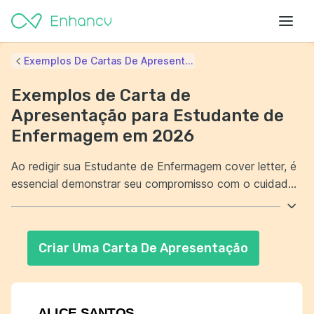
Exemplos De Cartas De Apresent...
Exemplos de Carta de
Apresentação para Estudante de
Enfermagem em 2026
Ao redigir sua Estudante de Enfermagem cover letter, é
essencial demonstrar seu compromisso com o cuidado
e bem-estar dos pacientes. Destaque sua capacidade
de trabalhar em equipe e sua disposição para aprender
com situações desafiadoras. Além disso, enfatize suas
Criar Uma Carta De Apresentação
habilidades práticas adquiridas durante estágios e
experiências acadêmicas. Mostre como essas vivências
o prepararam para contribuir efetivamente em um
ambiente profissional de saúde.
ALICE SANTOS