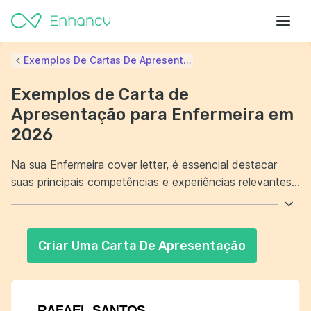
Exemplos De Cartas De Apresent...
Exemplos de Carta de
Apresentação para Enfermeira em
2026
Na sua Enfermeira cover letter, é essencial destacar
suas principais competências e experiências relevantes
na área da saúde. Demonstre seu compromisso com o
cuidado ao paciente e a melhoria contínua. Além disso,
mencione sua capacidade de trabalhar em equipe e de
Criar Uma Carta De Apresentação
se adaptar a situações desafiadoras. Faça o leitor sentir
sua paixão e dedicação pela profissão de enfermagem.
RAFAEL SANTOS