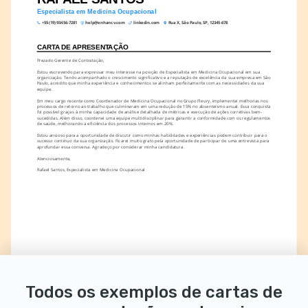
Especialista em Medicina Ocupacional
+55 (19) 93456-7281
help@enhancv.com
linkedin.com
Rua X, São Paulo, SP, 12345-678
CARTA DE APRESENTAÇÃO
Prezado Gerente de Contratação,
Estou escrevendo para expressar meu interesse na posição de Especialista em Medicina Ocupacional em sua 
organização. Tendo acompanhado o crescimento significativo e a reputação de excelência da sua empresa em São 
Paulo, acredito que minha experiência e conhecimentos se alinham perfeitamente com as necessidades da sua 
equipe.
Em meu cargo recente como Coordenador de Medicina Ocupacional no Grupo Fleury, implementei melhorias nos 
processos de retorno ao trabalho que culminaram em uma redução de 15% no absenteísmo anual. Essa conquista 
foi possível graças à minha capacidade de análise detalhada de métricas e execução de ações corretivas bem-
sucedidas. Além disso, coordenei uma equipe multidisciplinar para garantir a conformidade com os regulamentos 
de saúde, melhorando a eficiência dos processos internos em 20%.
Estou ansioso para a oportunidade de discutir como minhas habilidades e experiências podem contribuir para o 
sucesso contínuo da sua organização. Ficarei muito grato pela oportunidade de participar de uma entrevista para 
aprofundar essa conversa. Agradeço por considerar minha candidatura.
Atenciosamente,
Rafael Santos, Especialista em Medicina Ocupacional
Todos os exemplos de cartas de