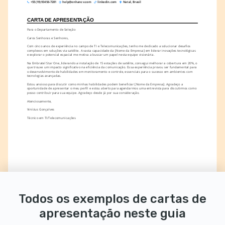
+55 (19) 93456-7281
help@enhancv.com
linkedin.com
Natal, Brasil
CARTA DE APRESENTAÇÃO
Para o Departamento de Seleção
Caros Senhoras e Senhores,
Com cinco anos de experiência no campo de TI e Telecomunicações, tenho me dedicado a solucionar desafios 
complexos em soluções via satélite. A vasta capacidade da [Nome da Empresa] em liderar inovações tecnológicas 
e explorar o potencial espacial me motiva a buscar um papel nesta equipe visionária.
Na Embratel Star One, liderando a instalação de 15 estações de satélite, consegui melhorar a cobertura em 20%, o 
que trouxe um impacto significativo na eficiência da comunicação. Essa experiência provou ser fundamental para 
o desenvolvimento de habilidades em monitoramento e controle, essenciais para o sucesso em ambientes com 
tecnologias avançadas.
Estou ansioso para discutir como minhas habilidades podem beneficiar [Nome da Empresa]. Agradeço a 
oportunidade de apresentar o meu perfil e estou aberto para agendarmos uma entrevista para discutirmos como 
posso contribuir para sua equipe. Agradeço desde já por sua consideração.
Atenciosamente,
Vinícius Gonçalves
Técnico em TI/Telecomunicações
Todos os exemplos de cartas de
apresentação neste guia