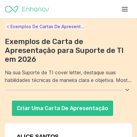
Exemplos De Cartas De Apresent...
Exemplos de Carta de
Apresentação para Suporte de TI
em 2026
Na sua Suporte de TI cover letter, destaque suas
habilidades técnicas de maneira clara e objetiva. Mostre
que você possui experiência prática e conhecimento
atualizado sobre as últimas tecnologias do mercado.
Além disso, evidencie suas habilidades interpessoais,
Criar Uma Carta De Apresentação
fundamentais para um bom atendimento ao cliente e
resolução de problemas. Deixe claro que você está
comprometido em oferecer soluções eficazes e suporte
de qualidade.
ALICE SANTOS