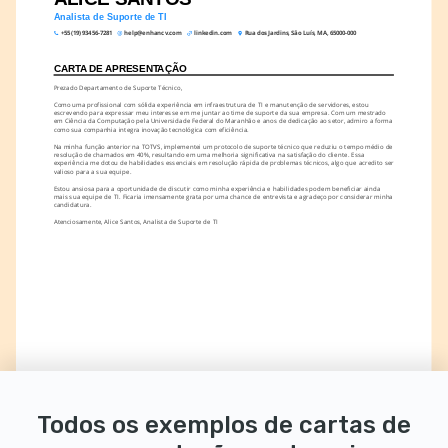
Analista de Suporte de TI
+55 (19) 93456-7281
help@enhancv.com
linkedin.com
Rua dos Jardins, São Luís, MA, 65000-000
CARTA DE APRESENTAÇÃO
Prezado Departamento de Suporte Técnico,
Como uma profissional com sólida experiência em infraestrutura de TI e manutenção de servidores, estou 
escrevendo para expressar meu interesse em me juntar ao time de suporte da sua empresa. Com um mestrado 
em Ciência da Computação pela Universidade Federal do Maranhão e anos de dedicação ao setor, admiro a forma 
como sua companhia integra inovação tecnológica com eficiência.
Na minha função anterior na TOTVS, implementei um protocolo de suporte técnico que reduziu o tempo médio de 
resolução de chamados em 40%, resultando em uma melhoria significativa na satisfação do cliente. Essa 
experiência me dotou de habilidades essenciais em resolução rápida de problemas técnicos, algo que acredito ser 
valioso para a sua equipe.
Estou ansiosa para a oportunidade de discutir como minha experiência e habilidades podem beneficiar ainda 
mais sua equipe de TI. Ficaria imensamente grata por uma chance de entrevista e agradeço por considerar minha 
candidatura.
Atenciosamente, Alice Santos, Analista de Suporte de TI
Todos os exemplos de cartas de