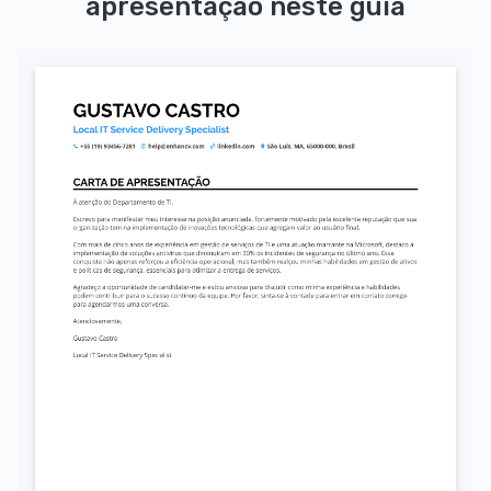
apresentação neste guia
Autorizo o uso dos meus dados pessoais para fins de recrutamento, conforme a LGPD