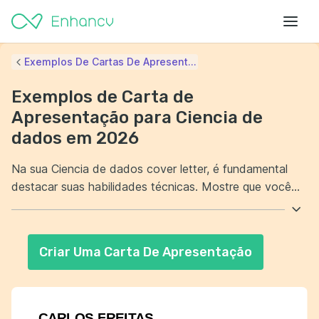
Exemplos De Cartas De Apresent...
Exemplos de Carta de
Apresentação para Ciencia de
dados em 2026
Na sua Ciencia de dados cover letter, é fundamental
destacar suas habilidades técnicas. Mostre que você
tem experiência com ferramentas e linguagens como
Python e R. Além disso, evidencie sua capacidade de
resolver problemas complexos através da análise de
Criar Uma Carta De Apresentação
dados. Demonstre que suas decisões são orientadas
por insights baseados em evidências concretas.
CARLOS FREITAS