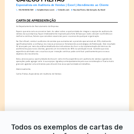
Especialista em Auditoria de Vendas | Excel | Atendimento ao Cliente
+55 (19) 93456-7281
help@enhancv.com
linkedin.com
Rua das Flores, São Gonçalo, RJ, Brasil
CARTA DE APRESENTAÇÃO
Ao Departamento de Recrutamento da Empresa
Espero que esta carta os encontre bem. Ao saber sobre a oportunidade de integrar a equipe de auditoria de 
vendas da sua empresa, fiquei imediatamente inspirado pela forte ênfase que vocês colocam na eficiência e 
melhoria contínua, fatores que considero essenciais para o sucesso de qualquer organização.
Na Claro Brasil, conduzi auditorias de vendas que aumentaram a precisão operacional em 25%, vitalizando 
significativamente a confiança nos nossos processos e fortalecendo as estratégias de fidelização. Este resultado 
foi alcançado por meio da análise detalhada dos indicadores de churn e da implementação de técnicas de 
acolhimento para novos clientes, gerando um incremento de 40% na satisfação inicial. Acredito que esta 
experiência alinhada com a sua busca por inovação contínua pode contribuir positivamente para os seus 
objetivos de crescimento.
Estou ansioso para a oportunidade de discutir como minha experiência em auditoria de vendas e gestão de 
operações pode agregar valor à sua equipe. Agradeço antecipadamente pela sua consideração e ficaria muito 
grato em agendar uma entrevista para discutirmos essa oportunidade em detalhes.
Atenciosamente,
Carlos Freitas, Especialista em Auditoria de Vendas
Todos os exemplos de cartas de