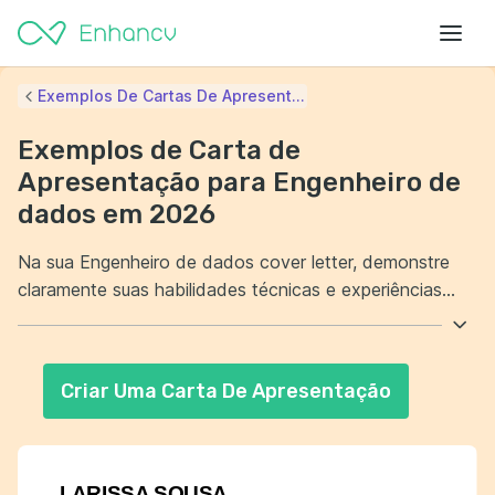
Exemplos De Cartas De Apresent...
Exemplos de Carta de
Apresentação para Engenheiro de
dados em 2026
Na sua Engenheiro de dados cover letter, demonstre
claramente suas habilidades técnicas e experiências
relevantes na área de engenharia de dados. Destaque
projetos específicos nos quais você aplicou essas
habilidades para resolver problemas complexos. Além
Criar Uma Carta De Apresentação
disso, enfatize sua capacidade de colaborar com
equipes multidisciplinares e comunicar-se eficazmente
com stakeholders. Mostre seu comprometimento com o
aprendizado contínuo e como você se mantém
LARISSA SOUSA