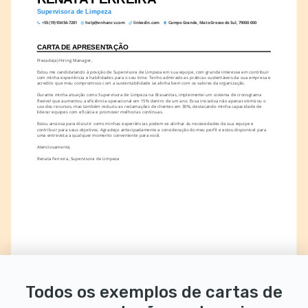
Supervisora de Limpeza
+55 (19) 93456-7281
help@enhancv.com
linkedin.com
Campo Grande, Mato Grosso do Sul, 79000-000
CARTA DE APRESENTAÇÃO
Prezado(a) Hiring Manager,
Estou me candidatando à posição de Supervisora de Limpeza em sua equipe, com grande interesse em contribuir 
com minha experiência e habilidades para o seu time. Tenho admirado as práticas sustentáveis da sua empresa e 
acredito que meu compromisso com a sustentabilidade se alinha bem com os valores da organização.
Durante minha atuação como Supervisora de Limpeza na Brasanitas, implementei um sistema de cronograma 
flexível que aumentou a eficiência operacional em 15% dentro de um ano. Essa iniciativa não apenas otimizou o 
uso dos recursos, mas também reduziu as reclamações de clientes em 30%, destacando minha capacidade de 
liderar equipes com eficácia e promover melhorias contínuas.
Estou ansiosa para discutir como minhas experiências podem se alinhar às necessidades da sua equipe e 
contribuir para seus objetivos. Agradeço antecipadamente a consideração do meu perfil e estou disponível para 
uma entrevista a qualquer momento conveniente para você.
Atenciosamente,
Renata Ferreira, Supervisora de Limpeza
Todos os exemplos de cartas de