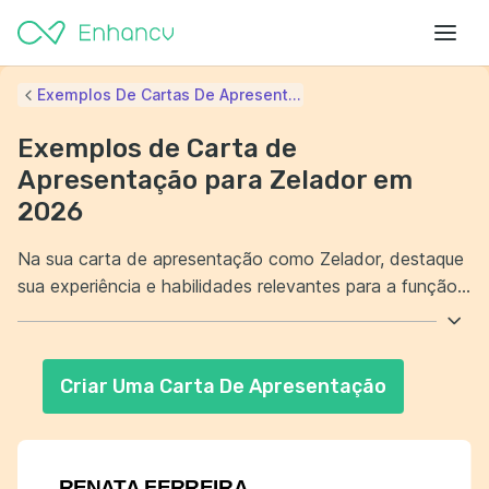
Exemplos De Cartas De Apresent...
Exemplos de Carta de
Apresentação para Zelador em
2026
Na sua carta de apresentação como Zelador, destaque
sua experiência e habilidades relevantes para a função.
Mostre sua dedicação e compromisso em manter os
espaços sempre limpos e organizados. É importante
também ressaltar sua capacidade de resolver problemas
Criar Uma Carta De Apresentação
de maneira eficaz. Demonstre sua habilidade em
trabalhar bem em equipe e atender às necessidades
dos residentes ou usuários do espaço.
RENATA FERREIRA