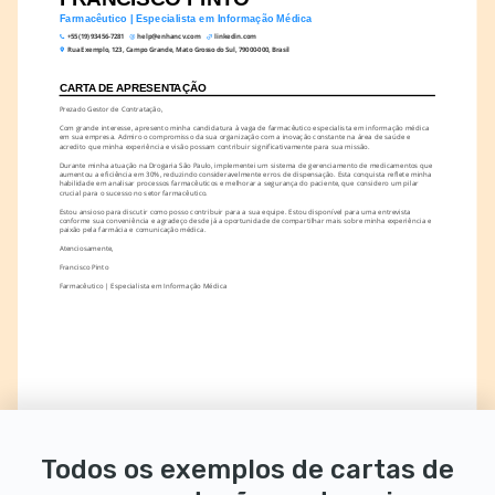
Farmacêutico | Especialista em Informação Médica
+55 (19) 93456-7281
help@enhancv.com
linkedin.com
Rua Exemplo, 123, Campo Grande, Mato Grosso do Sul, 79000-000, Brasil
CARTA DE APRESENTAÇÃO
Prezado Gestor de Contratação,
Com grande interesse, apresento minha candidatura à vaga de farmacêutico especialista em informação médica 
em sua empresa. Admiro o compromisso da sua organização com a inovação constante na área de saúde e 
acredito que minha experiência e visão possam contribuir significativamente para sua missão.
Durante minha atuação na Drogaria São Paulo, implementei um sistema de gerenciamento de medicamentos que 
aumentou a eficiência em 30%, reduzindo consideravelmente erros de dispensação. Esta conquista reflete minha 
habilidade em analisar processos farmacêuticos e melhorar a segurança do paciente, que considero um pilar 
crucial para o sucesso no setor farmacêutico.
Estou ansioso para discutir como posso contribuir para a sua equipe. Estou disponível para uma entrevista 
conforme sua conveniência e agradeço desde já a oportunidade de compartilhar mais sobre minha experiência e 
paixão pela farmácia e comunicação médica.
Atenciosamente,
Francisco Pinto
Farmacêutico | Especialista em Informação Médica
Todos os exemplos de cartas de