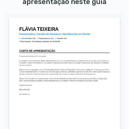
apresentação neste guia
Autorizo o uso dos meus dados pessoais para fins de recrutamento, conforme a LGPD