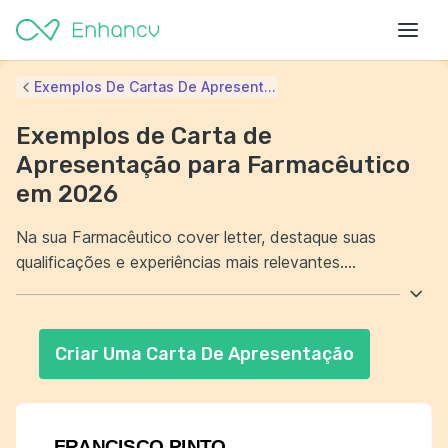
Exemplos De Cartas De Apresent...
Exemplos de Carta de
Apresentação para Farmacêutico
em 2026
Na sua Farmacêutico cover letter, destaque suas
qualificações e experiências mais relevantes.
Demonstrar um forte conhecimento técnico pode ser
decisivo para sua seleção. Pontue suas habilidades de
comunicação e capacidade de trabalhar em equipe.
Criar Uma Carta De Apresentação
Estas características são essenciais para um
Farmacêutico de sucesso.
FRANCISCO PINTO