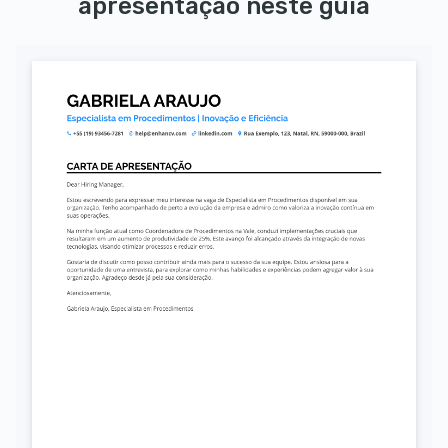
apresentação neste guia
Autorizo o uso dos meus dados pessoais para fins de recrutamento, conforme a LGPD