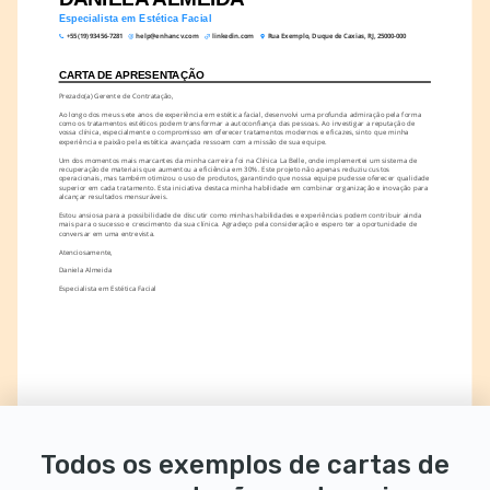
Especialista em Estética Facial
+55 (19) 93456-7281
help@enhancv.com
linkedin.com
Rua Exemplo, Duque de Caxias, RJ, 25000-000
CARTA DE APRESENTAÇÃO
Prezado(a) Gerente de Contratação,
Ao longo dos meus sete anos de experiência em estética facial, desenvolvi uma profunda admiração pela forma 
como os tratamentos estéticos podem transformar a autoconfiança das pessoas. Ao investigar a reputação de 
vossa clínica, especialmente o compromisso em oferecer tratamentos modernos e eficazes, sinto que minha 
experiência e paixão pela estética avançada ressoam com a missão de sua equipe.
Um dos momentos mais marcantes da minha carreira foi na Clínica La Belle, onde implementei um sistema de 
recuperação de materiais que aumentou a eficiência em 30%. Este projeto não apenas reduziu custos 
operacionais, mas também otimizou o uso de produtos, garantindo que nossa equipe pudesse oferecer qualidade 
superior em cada tratamento. Esta iniciativa destaca minha habilidade em combinar organização e inovação para 
alcançar resultados mensuráveis.
Estou ansiosa para a possibilidade de discutir como minhas habilidades e experiências podem contribuir ainda 
mais para o sucesso e crescimento da sua clínica. Agradeço pela consideração e espero ter a oportunidade de 
conversar em uma entrevista.
Atenciosamente,
Daniela Almeida
Especialista em Estética Facial
Todos os exemplos de cartas de