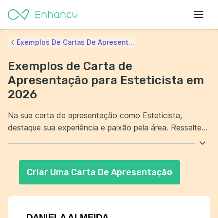
Exemplos De Cartas De Apresent...
Exemplos de Carta de
Apresentação para Esteticista em
2026
Na sua carta de apresentação como Esteticista,
destaque sua experiência e paixão pela área. Ressalte
como sua dedicação em oferecer tratamentos de
qualidade pode beneficiar a empresa. Demonstre suas
habilidades técnicas e seu compromisso com a
Criar Uma Carta De Apresentação
satisfação do cliente. Mostre que está sempre em
busca de atualização profissional para se manter à
frente das tendências.
DANIELA ALMEIDA