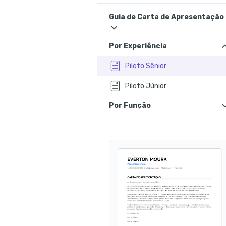
Guia de Carta de Apresentação
Por Experiência
Piloto Sênior
Piloto Júnior
Por Função
Piloto de Avião Agrícola
Piloto de Teste
Piloto de Jato Executivo
Piloto de Pesquisa
Piloto de Drone