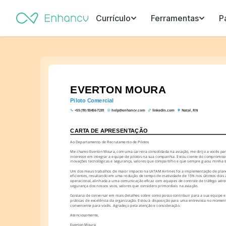
Currículo
Ferramentas
P
EVERTON MOURA
Piloto Comercial
+55 (19) 93456-7281
help@enhancv.com
linkedin.com
Natal, RN
CARTA DE APRESENTAÇÃO
Ao Departamento de Recrutamento de Pilotos
Me chamo Everton Moura, com uma carreira consolidada na aviação, me dirijo a vocês pa
interesse em integrar a equipe de pilotos na sua companhia. Estou ciente do compromis
inovações tecnológicas e segurança, valores que compartilho e que sempre guiou minha tra
Um dos meus trabalhos de maior impacto na LATAM Airlines foi a implementação de plano
eficientes, resultando em uma redução de tempo de inatividade de 15% nos últimos dois a
operacional, alinhada a uma comunicação eficaz com equipes de controle de tráfego aéreo, 
segurança dos nossos voos, valores que considero primordiais na aviação.
Gostaria de conversar em mais detalhes sobre como posso contribuir para a sua equipe e f
práticas de excelência da organização. Estou à disposição para uma entrevista no moment
conveniente para vocês. Agradeço pela atenção e consideração.
Atenciosamente,
Everton Moura