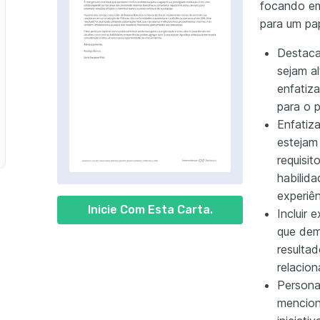
focando em
para um pap
Destaca
sejam a
enfatiz
para o p
Enfatiza
estejam
requisi
habilid
experiê
Inicie Com Esta Carta.
Incluir 
que dem
resulta
relacio
Persona
mencion