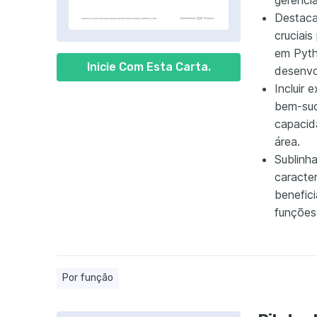
gerenci
Destaca
cruciai
em Pyth
Inicie Com Esta Carta.
desenvo
Incluir 
bem-suc
capacid
área.
Sublinha
caracter
benefic
funções
Por função