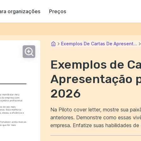
ara organizações
Preços
Exemplos De Cartas De Apresent...
Exemplos de Ca
Apresentação p
2026
ra manifestar meu 
so da empresa com 
jetória profissional.
s de voo mais 
Na Piloto cover letter, mostre sua pai
nos. Essa melhoria 
elevou a eficiência e 
anteriores. Demonstre como essas viv
ortalecer ainda mais as 
empresa. Enfatize suas habilidades de comunicação e resolução de problemas. Deixe
o que for mais 
claro porque você é a escolha certa pa