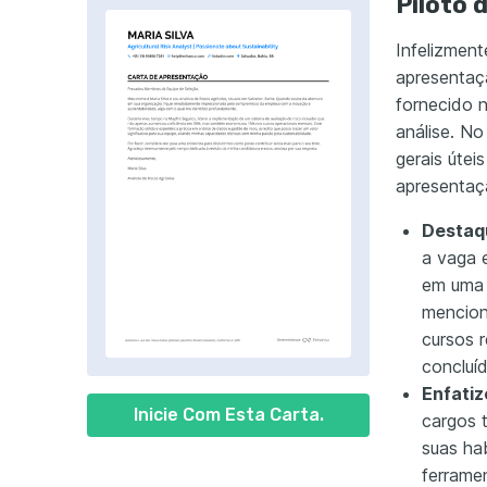
Piloto 
Infelizment
apresentaçã
fornecido 
análise. No
gerais útei
apresentaç
Destaqu
a vaga 
em uma á
mencion
cursos 
concluíd
Enfatiz
Inicie Com Esta Carta.
cargos 
suas ha
ferrame