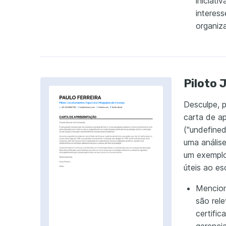
iniciati
interes
organiz
Piloto 
Desculpe, 
carta de a
("undefined
uma análise
um exemplo
úteis ao e
Mencion
são rel
certifi