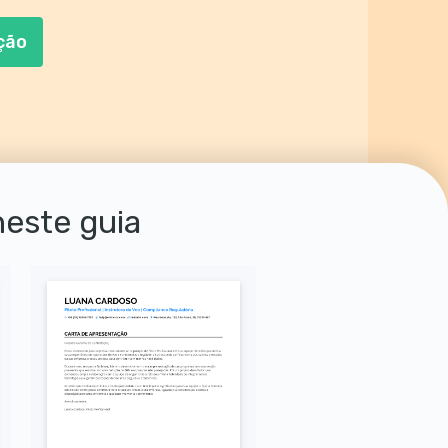
ção
neste guia