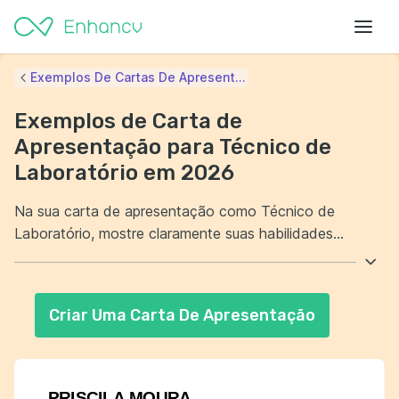
Exemplos De Cartas De Apresent...
Exemplos de Carta de
Apresentação para Técnico de
Laboratório em 2026
Na sua carta de apresentação como Técnico de
Laboratório, mostre claramente suas habilidades
técnicas e experiência na área. Destaque sua
capacidade de manusear equipamentos laboratoriais
com precisão e segurança. Além disso, enfatize sua
Criar Uma Carta De Apresentação
atenção aos detalhes e dedicação à garantia da
qualidade. Deixe claro como essas qualidades podem
beneficiar a equipe e contribuir para o sucesso das
operações laboratoriais.
PRISCILA MOURA