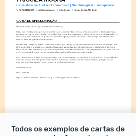
Especialista em Análises Laboratoriais | Microbiologia & Físico-química
+55 (19) 93456-7281
help@enhancv.com
linkedin.com
Campo Grande, MS, Brasil
CARTA DE APRESENTAÇÃO
Prezados Senhores do Departamento de Qualidade,
Estou escrevendo para expressar meu interesse na oportunidade em seu time, pois admiro a dedicação da sua 
empresa em manter altos padrões de qualidade e inovação nos processos laboratoriais. Com minha experiência 
substancial em análises físico-químicas e microbiológicas, acredito que possa contribuir positivamente para a 
continuidade e expansão dessas práticas.
Durante meu tempo na Ambev, liderei um projeto que conseguiu reduzir o tempo de análise microbiológica em 
20% ao otimizar o procedimento padrão. Isso não só aumentou a eficiência da equipe mas também facilitou a 
liberação de lotes, mantendo altos níveis de precisão. Minha habilidade em criar e implementar soluções práticas 
e eficientes está alinhada com as necessidades que identifiquei na sua organização.
Estou ansiosa para discutir como posso contribuir para o sucesso contínuo de sua equipe. Estou disponível para 
uma entrevista a fim de explorar como minhas habilidades atenderiam às necessidades da posição em sua 
estimada empresa. Agradeço por considerar minha candidatura.
Atenciosamente,
Priscila Moura
Especialista em Análises Laboratoriais | Microbiologia & Físico-química
Todos os exemplos de cartas de