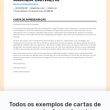
Gestora Administrativa
+55 (19) 93456-7281
help@enhancv.com
linkedin.com
Rua das Palmeiras, 123, Duque de Caxias, RJ, 25085-000
CARTA DE APRESENTAÇÃO
Prezado(a) Gerente de Contratação,
É com grande interesse que estou me candidatando à vaga de Gestora Administrativa em sua empresa localizada 
no Rio de Janeiro. Tenho acompanhado as atividades da organização e estou muito impressionada com seu 
compromisso com a inovação e excelência operacional. Combinando minha experiência de 8 anos em gestão 
administrativa e minha especialização em planejamento estratégico, vejo uma sintonia perfeita com os valores da 
empresa.
Durante meu tempo como Coordenadora Administrativa na Vale S.A., implementei novas estratégias que 
resultaram em um aumento de 15% na eficiência operacional. Conduzi mudanças vencedoras através da análise 
detalhada de relatórios técnicos e gerenciais, oferecendo insights valiosos que não apenas melhoraram a tomada 
de decisões, mas também reduziram custos operacionais em 10%. Essa experiência reforçou minhas habilidades 
em ERP e comunicação, ferramentas cruciais que pretendo utilizar para contribuir com o sucesso de sua equipe.
Estou ansiosa para discutir como minha experiência e habilidades podem contribuir para o desenvolvimento 
contínuo de sua empresa. Agradeço pela consideração de minha candidatura e ficaria feliz em participar de uma 
entrevista para explorar nossas possíveis sinergias. Por favor, entre em contato para agendarmos um horário 
conveniente.
Atenciosamente,
Amanda Carvalho
Gestora Administrativa
Todos os exemplos de cartas de