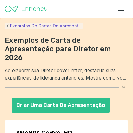
Exemplos De Cartas De Apresent...
Exemplos de Carta de
Apresentação para Diretor em
2026
Ao elaborar sua Diretor cover letter, destaque suas
experiências de liderança anteriores. Mostre como você
gerenciou equipes de maneira eficaz e impactante. Além
disso, enfatize suas habilidades em tomada de decisão
e resolução de problemas. Demonstre seu compromisso
Criar Uma Carta De Apresentação
com a inovação e a melhoria contínua na organização.
AMANDA CARVALHO