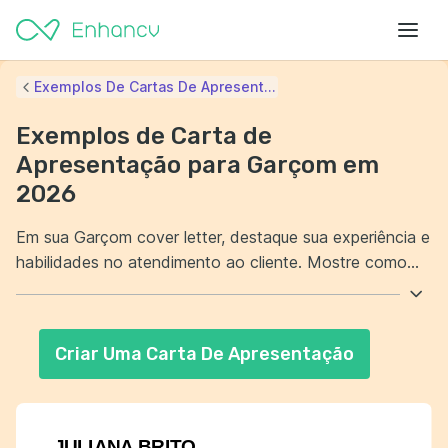
Exemplos De Cartas De Apresent...
Exemplos de Carta de
Apresentação para Garçom em
2026
Em sua Garçom cover letter, destaque sua experiência e
habilidades no atendimento ao cliente. Mostre como
sua competência pode contribuir para a equipe e
proporcionar uma excelente experiência aos clientes.
Além disso, mencione sua capacidade de trabalhar bem
Criar Uma Carta De Apresentação
sob pressão e em equipe. Demonstre entusiasmo e
dedicação para crescer profissionalmente no setor de
hospitalidade.
JULIANA BRITO