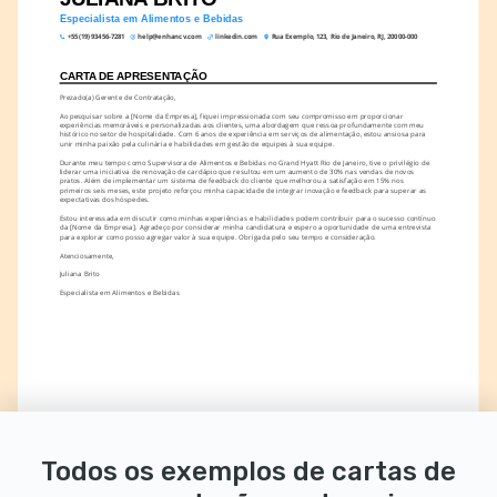
Especialista em Alimentos e Bebidas
+55 (19) 93456-7281
help@enhancv.com
linkedin.com
Rua Exemplo, 123, Rio de Janeiro, RJ, 20000-000
CARTA DE APRESENTAÇÃO
Prezado(a) Gerente de Contratação,
Ao pesquisar sobre a [Nome da Empresa], fiquei impressionada com seu compromisso em proporcionar 
experiências memoráveis e personalizadas aos clientes, uma abordagem que ressoa profundamente com meu 
histórico no setor de hospitalidade. Com 6 anos de experiência em serviços de alimentação, estou ansiosa para 
unir minha paixão pela culinária e habilidades em gestão de equipes à sua equipe.
Durante meu tempo como Supervisora de Alimentos e Bebidas no Grand Hyatt Rio de Janeiro, tive o privilégio de 
liderar uma iniciativa de renovação de cardápio que resultou em um aumento de 30% nas vendas de novos 
pratos. Além de implementar um sistema de feedback do cliente que melhorou a satisfação em 15% nos 
primeiros seis meses, este projeto reforçou minha capacidade de integrar inovação e feedback para superar as 
expectativas dos hóspedes.
Estou interessada em discutir como minhas experiências e habilidades podem contribuir para o sucesso contínuo 
da [Nome da Empresa]. Agradeço por considerar minha candidatura e espero a oportunidade de uma entrevista 
para explorar como posso agregar valor à sua equipe. Obrigada pelo seu tempo e consideração.
Atenciosamente,
Juliana Brito
Especialista em Alimentos e Bebidas
Todos os exemplos de cartas de