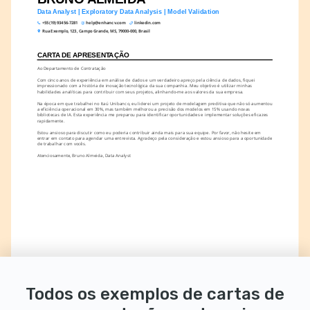
Data Analyst | Exploratory Data Analysis | Model Validation
+55 (19) 93456-7281
help@enhancv.com
linkedin.com
Rua Exemplo, 123, Campo Grande, MS, 79000-000, Brasil
CARTA DE APRESENTAÇÃO
Ao Departamento de Contratação
Com cinco anos de experiência em análise de dados e um verdadeiro apreço pela ciência de dados, fiquei 
impressionado com a história de inovação tecnológica da sua companhia. Meu objetivo é utilizar minhas 
habilidades analíticas para contribuir com seus projetos, alinhando-me aos valores da sua empresa.
Na época em que trabalhei no Itaú Unibanco, eu liderei um projeto de modelagem preditiva que não só aumentou 
a eficiência operacional em 30%, mas também melhorou a precisão dos modelos em 15% usando novas 
bibliotecas de IA. Esta experiência me preparou para identificar oportunidades e implementar soluções eficazes 
rapidamente.
Estou ansioso para discutir como eu poderia contribuir ainda mais para sua equipe. Por favor, não hesite em 
entrar em contato para agendar uma entrevista. Agradeço pela consideração e estou ansioso para a oportunidade 
de trabalhar com vocês.
Atenciosamente, Bruno Almeida, Data Analyst
Todos os exemplos de cartas de