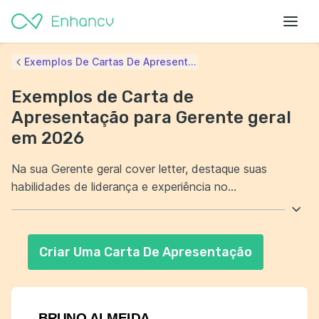
Exemplos De Cartas De Apresent...
Exemplos de Carta de
Apresentação para Gerente geral
em 2026
Na sua Gerente geral cover letter, destaque suas
habilidades de liderança e experiência no
gerenciamento de equipes. Mostre como você
incentivou o crescimento profissional e pessoal dos
seus colaboradores. Além disso, evidencie suas
Criar Uma Carta De Apresentação
conquistas em otimizar processos e aumentar a
eficiência operacional. Deixe claro como suas iniciativas
geraram resultados positivos para as empresas em que
trabalhou.
BRUNO ALMEIDA