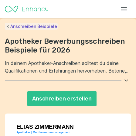
Anschreiben Beispiele
Apotheker Bewerbungsschreiben
Beispiele für 2026
In deinem Apotheker-Anschreiben solltest du deine
Qualifikationen und Erfahrungen hervorheben. Betone,
wie deine Fachkenntnisse in der Pharmazie dir helfen,
die Erwartungen in der Apothekerrolle zu erfüllen. Zudem
ist es wichtig, deine Kommunikationsfähigkeiten zu
Anschreiben erstellen
präsentieren. Zeige, dass du in der Lage bist, sowohl mit
Kunden als auch mit Kollegen effektiv zu interagieren.
ELIAS ZIMMERMANN
Apotheker | Medikamentenmanagement