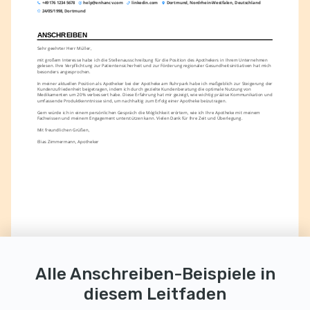
+49 176 1234 5678
help@enhancv.com
linkedin.com
Dortmund, Nordrhein-Westfalen, Deutschland
24/05/1998, Dortmund
ANSCHREIBEN
Sehr geehrter Herr Müller,
mit großem Interesse habe ich die Stellenausschreibung für die Position des Apothekers in Ihrem Unternehmen 
gelesen. Ihre Verpflichtung zur Patientensicherheit und zur Förderung regionaler Gesundheitsinitiativen hat mich 
besonders angesprochen.
In meiner aktuellen Position als Apotheker bei der Apotheke am Ruhrpark habe ich maßgeblich zur Steigerung der 
Kundenzufriedenheit beigetragen, indem ich durch gezielte Kundenberatung die optimale Nutzung von 
Medikamenten um 20% verbessert habe. Diese Erfahrung hat mir gezeigt, wie wichtig präzise Kommunikation und 
umfassende Produktkenntnisse sind, um nachhaltig zum Erfolg einer Apotheke beizutragen.
Gern würde ich in einem persönlichen Gespräch die Möglichkeit erörtern, wie ich Ihre Apotheke mit meinem 
Fachwissen und meinem Engagement unterstützen kann. Vielen Dank für Ihre Zeit und Überlegung.
Mit freundlichen Grüßen,
Elias Zimmermann, Apotheker
Alle Anschreiben-Beispiele in
diesem Leitfaden