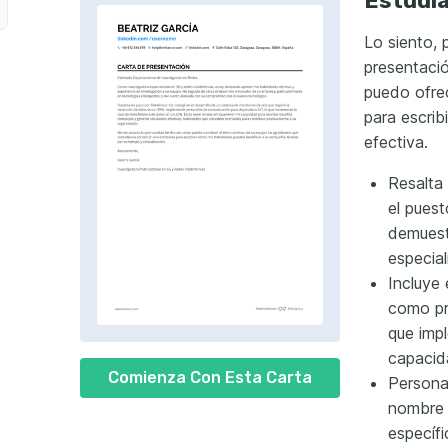
Estudi
Lo siento,
presentació
puedo ofre
para escrib
efectiva.
Resalta 
el puest
demuest
especial
Incluye 
como pr
que imp
capacid
Comienza Con Esta Carta
Persona
nombre 
específi