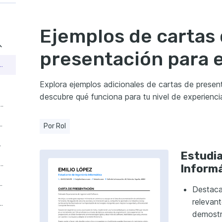
Ejemplos de cartas
presentación para 
e Prácticas en Informática
Explora ejemplos adicionales de cartas de present
descubre qué funciona para tu nivel de experiencia
te de Prácticas en Ingeniería
icas en Recursos Humanos
Por Rol
nfermería
Estudia
nte de Prácticas en Finanzas
Informá
 en Administración de Empresas
Destacar
relevant
de Internado en Medicina
demostr