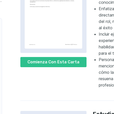
e de Prácticas en Diseño Gráfico
conocim
Enfatiza
directa
del rol
al éxito
Incluir 
experie
habilida
para el 
Personal
Comienza Con Esta Carta
mencion
cómo la
resuena
profesio