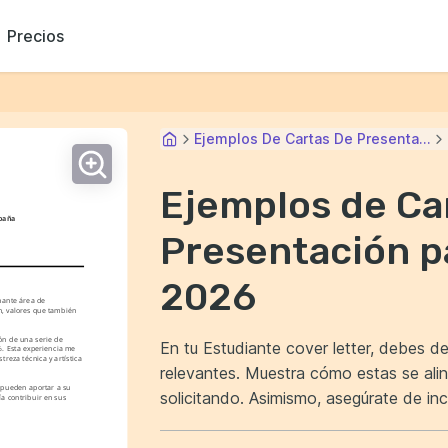
Precios
Ejemplos De Cartas De Presenta...
Ejemplos de Ca
spaña
Presentación p
2026
nante área de 
n, valores que también 
n de una serie de 
En tu Estudiante cover letter, debes d
%. Esta experiencia me 
reza técnica y artística 
relevantes. Muestra cómo estas se alin
 pueden aportar a su 
solicitando. Asimismo, asegúrate de incluir ejemplos concretos que evidencien tu
a contribuir en sus 
capacidad para enfrentar desafíos. Est