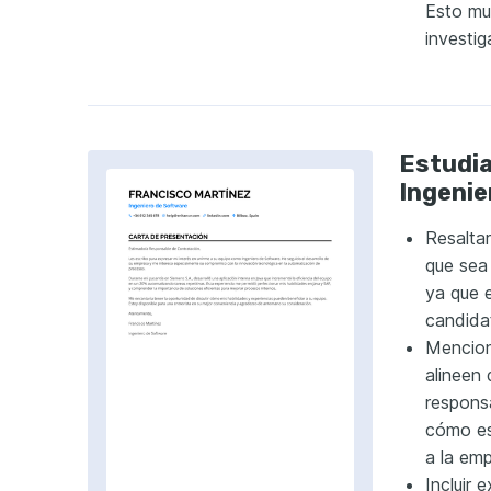
Esto mu
investig
Estudia
Ingenie
Resaltar
que sea 
ya que 
candida
Mencion
alineen
respons
cómo es
a la emp
Incluir 