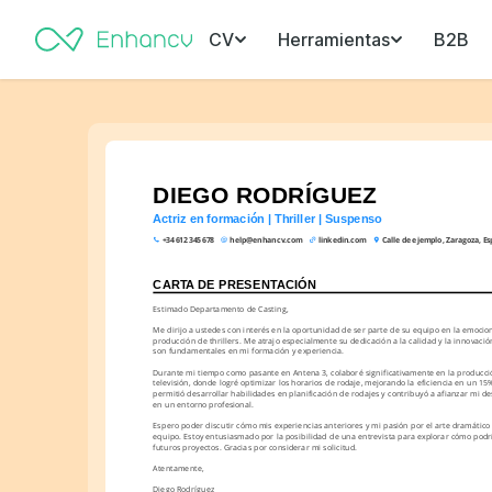
CV
Herramientas
B2B
DIEGO RODRÍGUEZ
Actriz en formación | Thriller | Suspenso
+34 612 345 678
help@enhancv.com
linkedin.com
Calle de ejemplo, Zaragoza, E
CARTA DE PRESENTACIÓN
Estimado Departamento de Casting,
Me dirijo a ustedes con interés en la oportunidad de ser parte de su equipo en la emocio
producción de thrillers. Me atrajo especialmente su dedicación a la calidad y la innovació
son fundamentales en mi formación y experiencia.
Durante mi tiempo como pasante en Antena 3, colaboré significativamente en la producció
televisión, donde logré optimizar los horarios de rodaje, mejorando la eficiencia en un 15
permitió desarrollar habilidades en planificación de rodajes y contribuyó a afianzar mi dest
en un entorno profesional.
Espero poder discutir cómo mis experiencias anteriores y mi pasión por el arte dramático
equipo. Estoy entusiasmado por la posibilidad de una entrevista para explorar cómo podrí
futuros proyectos. Gracias por considerar mi solicitud.
Atentamente,
Diego Rodríguez