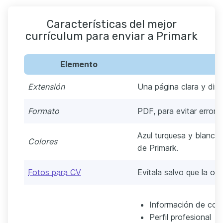
Características del mejor
currículum para enviar a Primark
Elemento
D
Extensión
Una página clara y dire
Formato
PDF, para evitar errore
Azul turquesa y blanco, 
Colores
de Primark.
Fotos para CV
Evítala salvo que la ofe
Información de con
Perfil profesional