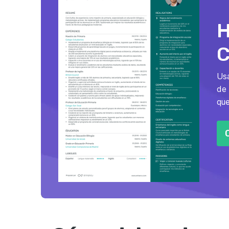
H
Usa
de
que