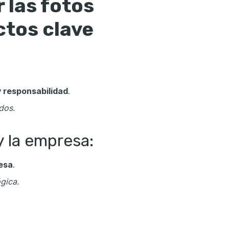
 las fotos
ctos clave
 responsabilidad
.
dos.
y la empresa:
esa
.
gica.