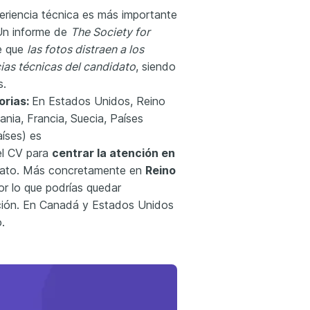
periencia técnica es más importante
 Un informe de
The Society for
e que
las fotos distraen a los
ias técnicas del candidato
, siendo
s.
orias:
En Estados Unidos, Reino
nia, Francia, Suecia, Países
aíses) es
l CV para
centrar la atención en
dato. Más concretamente en
Reino
or lo que podrías quedar
ción. En Canadá y Estados Unidos
.