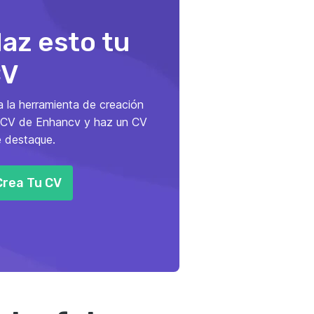
az esto tu
CV
 la herramienta de creación
 CV de Enhancv y haz un CV
 destaque.
Crea Tu CV