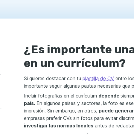
¿Es importante una
en un currículum?
mportante una fotografía en un currículum?
a el cv? 10 Aspectos clave
Si quieres destacar con tu
plantilla de CV
entre lo
importante seguir algunas pautas necesarias que p
Incluir fotografías en el currículum
depende
siemp
país.
En algunos países y sectores, la foto es ese
s para prepararte a una sesión fotográfica exitosa
impresión. Sin embargo, en otros,
puede generar 
empresas preferir CVs sin fotos para evitar discr
investigar las normas locales
antes de redactar