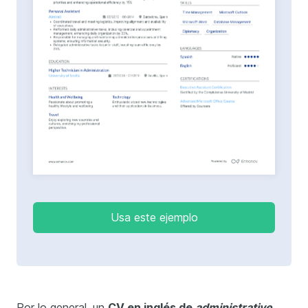
Usa este ejemplo
Por lo general, un
CV en inglés de
administrative