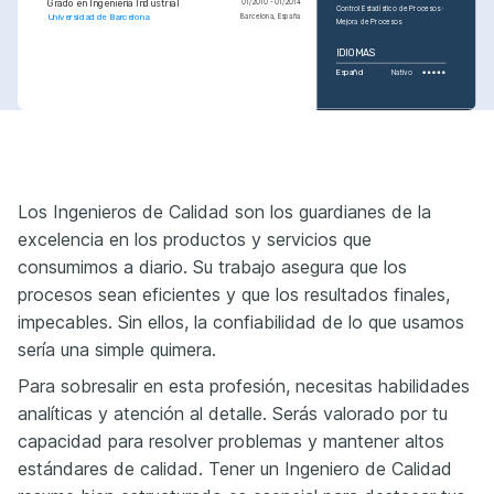
Grado en Ingeniería Industrial
01/2010 - 01/2014
Control Estadístico de Procesos
Universidad de Barcelona
Barcelona, España
Mejora de Procesos
IDIOMAS
Español
Nativo
PASIONES
IDIOMAS
Automatización Industrial
Senderismo
Inglés
Competente
Apasionada por las nuevas 
Aficionada al senderismo y 
tecnologías y procesos 
exploración de la naturaleza.
CERTIFICACIONES
automatizados en la industria de 
fabricación.
Los Ingenieros de Calidad son los guardianes de la
Six Sigma Green Belt
Lectura
Certificación Green Belt en Six 
Sigma por ASQ.
Disfruto de la lectura de libros 
excelencia en los productos y servicios que
sobre gestión de calidad y mejora 
continua.
Control Estadístico de 
Procesos
consumimos a diario. Su trabajo asegura que los
Curso en línea sobre Control 
Estadístico de Procesos por edX.
procesos sean eficientes y que los resultados finales,
impecables. Sin ellos, la confiabilidad de lo que usamos
sería una simple quimera.
Para sobresalir en esta profesión, necesitas habilidades
analíticas y atención al detalle. Serás valorado por tu
capacidad para resolver problemas y mantener altos
estándares de calidad. Tener un Ingeniero de Calidad