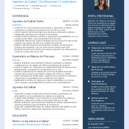
Ingeniera de Calidad | Certificaciones | Cumplimiento
+34 123 345 678
help@enhancv.com
linkedin.com
Barcelona, España
35 años
EXPERIENCIA
PERFIL PROFESIONAL
Ingeniera de Calidad Senior
Ingeniera de Calidad con más de 
06/2019 - 01/1970
5 años de experiencia en mejora 
Siemens
Madrid, España
de procesos y análisis de datos. 
Amplia experiencia en FMEA, Six 
•
Colaboré con 10 proveedores para evaluar y monitorear la calidad, 
Sigma, e ISO 9001. Logré reducir 
reduciendo los defectos del producto en un 15% en un año.
defectos en un 30% 
•
Lideré reuniones interfuncionales para abordar problemas de calidad e 
implementando control 
implementé soluciones que evitaron la recurrencia.
estadístico de procesos.
•
Facilité auditorías internas y externas, asegurando el cumplimiento con las 
normativas ISO 9001 y otros estándares de la industria.
•
Implementé métodos de control estadístico para procesos de fabricación, 
LOGROS CLAVE
logrando una mejora del 20% en la calidad del producto.
•
Diseñé y ejecuté pruebas para monitorear la calidad, basándome en 
principios de ingeniería, con una reducción de defectos del 25%.
Reducción de Defectos 
•
Gestioné proyectos de mejora de procesos, logrando una reducción del 
de Producto
tiempo de producción en un 10%.
Logré una reducción del 30% 
en defectos de productos 
Especialista en Mejoras de Procesos
01/2016 - 05/2019
implementando un sistema de 
Ficosa
Barcelona, España
control estadístico de 
procesos en Siemens.
•
Realicé análisis de datos utilizando métodos cuantitativos estándar, 
contribuyendo a una mejora del 18% en la eficiencia del proceso.
Mejoras en la Eficiencia 
•
Lideré un equipo de 5 ingenieros en la implementación de técnicas Lean 
del Proceso
Manufacturing, reduciendo los desperdicios en un 12%.
•
Facilité la implantación de mejoras de procesos mediante reuniones 
Conduje un proyecto Lean en 
transversales, logrando una mejora continua del 10% en la calidad.
Ficosa que redujo el tiempo 
•
Inicié actividades de certificación y audité procesos internos y externos, 
de ciclo en un 12%.
asegurando el cumplimiento de los estándares de calidad.
•
Implementé la técnica Six Sigma para reducir variabilidad en procesos 
Liderazgo en 
clave, logrando una disminución del 20% en las no conformidades.
Certificaciones
Ingeniera de Calidad
Facilité la renovación exitosa 
06/2013 - 12/2015
de la certificación ISO 9001 
Seat
Barcelona, España
durante mi tiempo en Seat y 
Siemens.
•
Supervisé y evalué la calidad de productos finales, garantizando el 
alineamiento con los estándares de calidad de la empresa.
Optimización de 
•
Trabajé estrechamente con proveedores y contratistas para mejorar la 
calidad de componentes críticos, reduciendo fallos en un 18%.
Proveedores
•
Realicé análisis de causa raíz para problemas de calidad, implementando 
Colaboré con proveedores 
soluciones efectivas que previnieron su recurrencia.
clave en Siemens, 
•
Desarrollé e implementé planes de calidad utilizando herramientas como 
reduciendo los defectos en 
FMEA y control de calidad total, mejorando procesos clave.
componentes críticos en un 
15%.
EDUCACIÓN
HABILIDADES
Máster en Ingeniería de Calidad
01/2014 - 01/2016
Six Sigma
ISO 9001
Universidad Politécnica de Cataluña
Barcelona, España
Lean Manufacturing
FMEA