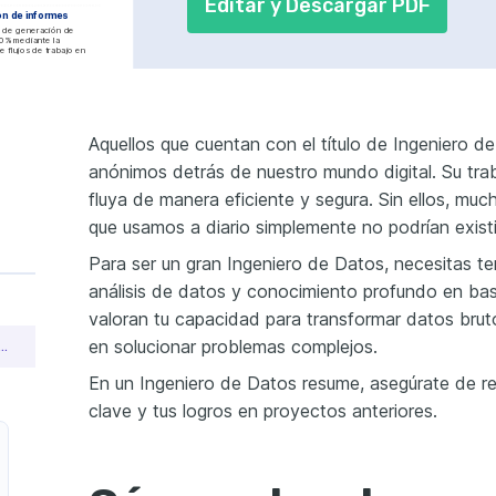
Editar y Descargar PDF
n de informes
 de generación de 
0% mediante la 
 flujos de trabajo en 
e datos
DWH
n
Aquellos que cuentan con el título de Ingeniero 
anónimos detrás de nuestro mundo digital. Su trab
fluya de manera eficiente y segura. Sin ellos, muc
que usamos a diario simplemente no podrían existi
ONES
SIS
Para ser un gran Ingeniero de Datos, necesitas t
tificación oficial en el 
egración de servicios y 
análisis de datos y conocimiento profundo en ba
e Modelado de Datos
valoran tu capacidad para transformar datos bruto
ializado en técnicas 
o de datos.
en solucionar problemas complejos.
r un currículum de ingeniero de datos que consiga empleo
En un Ingeniero de Datos resume, asegúrate de res
clave y tus logros en proyectos anteriores.