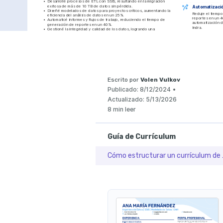
•
Desarrollé procesos de ETL con SSIS, resultando en la migración 
exitosa de más de 10 TB de datos sin pérdida.
Automatizació
•
Diseñé modelados de datos para proyectos críticos, aumentando la 
Reduje el tiempo
eficiencia del análisis de datos en un 25%.
reportes en un 4
•
Automaticé informes y flujos de trabajo, reduciendo el tiempo de 
automatización de
generación de reportes en un 40%.
Indra.
•
Gestioné la integridad y calidad de los datos, logrando una 
precisión de datos del 98%.
HABILIDADES
•
Colaboré con analistas de datos para definir requerimientos, lo que 
resultó en un aumento de la satisfacción del cliente en un 15%.
SSIS
Modelado d
Analista de Datos
ETL
SQL
Pytho
Everis
01/2012 - 05/2015
Madrid, España
IDIOMAS
•
Configuré y mantuve sistemas de ETL, mejorando la velocidad de 
procesamiento de datos en un 30%.
Español
•
Creé modelos de datos que permitieron un análisis más profundo y 
Escrito por
Volen Vulkov
Nativo
preciso de 10+ proyectos clave.
•
Participé en la reestructuración de almacenes de datos, 
Publicado:
8/12/2024
•
Inglés
incrementando la eficiencia del almacenamiento en un 35%.
Competente
•
Analicé grandes volúmenes de datos para identificar patrones, 
Actualizado:
5/13/2026
ayudando a la toma de decisiones estratégicas.
CERTIFICACI
8 min leer
EDUCACIÓN
Certificación en S
Máster en Ciencia de Datos
Microsoft Learning - Cer
uso de SSIS para la int
Universidad Politécnica de Madrid
datos.
01/2014 - 01/2016
Madrid, España
Guía de Currículum
Taller avanzado d
Grado en Ingeniería Informática
Coursera - Taller espec
Universidad de Las Palmas de Gran Canaria
avanzadas de modelad
01/2008 - 01/2012
Las Palmas, España
Cómo estructura
PASIONES
Analítica de datos
Senderismo