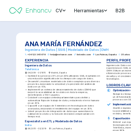
CV
Herramientas
B2B
ANA MARÍA FERNÁNDEZ
Ingeniera de Datos | SSIS | Modelado de Datos | DWH
+34 123 345 678
help@enhancv.com
linkedin.com
Las Palmas, España
35 años
EXPERIENCIA
PERFIL PROF
Ingeniera de Datos
Ingeniera de Datos con
experiencia en SSIS, m
Telefónica
DWH. Obtuve un increm
04/2019 - 01/1970
Madrid, España
eficiencia de procesos
•
Optimicé los procesos ETL en un 20% utilizando SSIS, resultando en 
desafíos y el crecimien
una reducción significativa de los tiempos de carga de datos.
tecnológico.
•
Desarrollé y mantuve modelados de datos complejos para diversos 
proyectos, mejorando la velocidad y la precisión del análisis de 
LOGROS CLAV
datos en un 15%.
•
Implementé un sistema de almacenamiento de datos (DWH) que 
Optimización 
mejoró la accesibilidad de los datos en toda la empresa, 
Reduje los tiemp
beneficiando a 150+ usuarios.
un 20% mediante 
•
Colaboré con equipos interdepartamentales para definir y 
procesos con SSI
automatizar flujos de trabajo de datos, reduciendo el error humano 
en un 25%.
Implementaci
•
Capacité a un equipo de 5 miembros en tecnologías de datos 
Diseñé e implem
avanzadas, mejorando el rendimiento del equipo en un 30%.
la accesibilidad 
•
Lideré proyectos de integración de datos que aumentaron la 
en Indra, benefi
calidad de los datos y la toma de decisiones empresariales en 
tiempo real.
Capacitación 
Especialista en ETL y Modelado de Datos
Entrené a un equ
Indra
tecnologías de d
Telefónica, incr
06/2015 - 03/2019
Las Palmas, España
en un 30%.