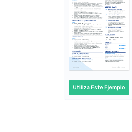
Apasionada por el análisis de 
Disfruto explorando la naturaleza 
datos y la interpretación de 
y realizando caminatas regulares 
patrones significativos para la 
en senderos locales y nacionales.
toma de decisiones 
empresariales.
Viajar
Aficionada a descubrir nuevas 
culturas y perspectivas a través 
de los viajes.
Utiliza Este Ejemplo