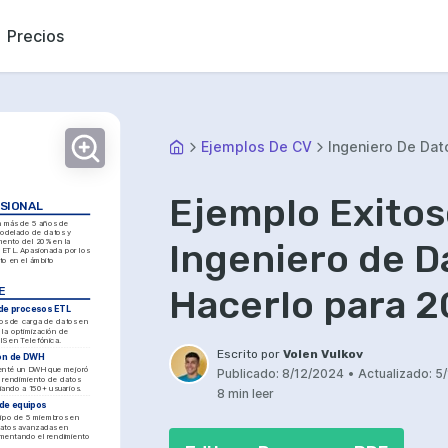
Precios
Ejemplos De CV
Ingeniero De Dat
Ejemplo Exitos
ESIONAL
 más de 5 años de 
odelado de datos y 
Ingeniero de D
ento del 20% en la 
 ETL. Apasionada por los 
to en el ámbito 
Hacerlo para 
E
de procesos ETL
os de carga de datos en 
la optimización de 
S en Telefónica.
Escrito por
Volen Vulkov
ón de DWH
enté un DWH que mejoró 
Publicado:
8/12/2024
•
Actualizado:
5
y rendimiento de datos 
ciando a 150+ usuarios.
8 min leer
de equipos
ipo de 5 miembros en 
atos avanzadas en 
ementando el rendimiento 