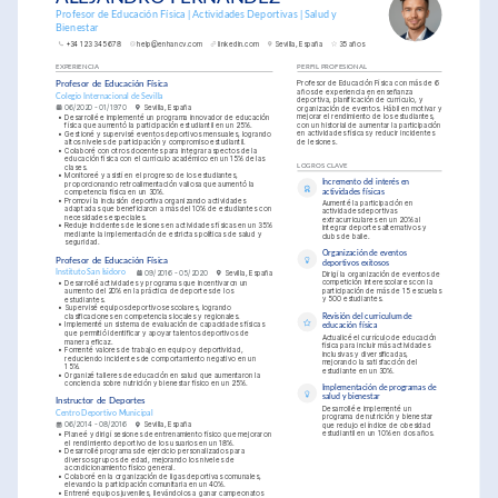
Profesor de Educación Física | Actividades Deportivas | Salud y 
Bienestar
+34 123 345 678
help@enhancv.com
linkedin.com
Sevilla, España
35 años
EXPERIENCIA
PERFIL PROFESIONAL
Profesor de Educación Física con más de 6 
Profesor de Educación Física
años de experiencia en enseñanza 
Colegio Internacional de Sevilla
deportiva, planificación de currículo, y 
06/2020 - 01/1970
Sevilla, España
organización de eventos. Hábil en motivar y 
mejorar el rendimiento de los estudiantes, 
•
Desarrollé e implementé un programa innovador de educación 
con un historial de aumentar la participación 
física que aumentó la participación estudiantil en un 25%.
en actividades físicas y reducir incidentes 
•
Gestioné y supervisé eventos deportivos mensuales, logrando 
de lesiones.
altos niveles de participación y compromiso estudiantil.
•
Colaboré con otros docentes para integrar aspectos de la 
educación física con el currículo académico en un 15% de las 
LOGROS CLAVE
clases.
•
Monitoreé y asistí en el progreso de los estudiantes, 
Incremento del interés en 
proporcionando retroalimentación valiosa que aumentó la 
competencia física en un 30%.
actividades físicas
•
Promoví la inclusión deportiva organizando actividades 
Aumenté la participación en 
adaptadas que beneficiaron a más del 10% de estudiantes con 
actividades deportivas 
necesidades especiales.
extracurriculares en un 20% al 
•
Reduje incidentes de lesiones en actividades físicas en un 35% 
integrar deportes alternativos y 
mediante la implementación de estrictas políticas de salud y 
clubs de baile.
seguridad.
Organización de eventos 
Profesor de Educación Física
deportivos exitosos
Instituto San Isidoro
09/2016 - 05/2020
Sevilla, España
Dirigí la organización de eventos de 
competición interescolares con la 
•
Desarrollé actividades y programas que incentivaron un 
participación de más de 15 escuelas 
aumento del 20% en la práctica de deportes de los 
y 500 estudiantes.
estudiantes.
•
Supervisé equipos deportivos escolares, logrando 
clasificaciones en competencias locales y regionales.
Revisión del curriculum de 
•
Implementé un sistema de evaluación de capacidades físicas 
educación física
que permitió identificar y apoyar talentos deportivos de 
Actualicé el currículo de educación 
manera eficaz.
física para incluir más actividades 
•
Fomenté valores de trabajo en equipo y deportividad, 
inclusivas y diversificadas, 
reduciendo incidentes de comportamiento negativo en un 
mejorando la satisfacción del 
15%.
estudiante en un 30%.
•
Organizé talleres de educación en salud que aumentaron la 
conciencia sobre nutrición y bienestar físico en un 25%.
Implementación de programas de 
salud y bienestar
Instructor de Deportes
Desarrollé e implementé un 
Centro Deportivo Municipal
programa de nutrición y bienestar 
06/2014 - 08/2016
Sevilla, España
que redujo el índice de obesidad 
estudiantil en un 10% en dos años.
•
Planeé y dirigí sesiones de entrenamiento físico que mejoraron 
el rendimiento deportivo de los usuarios en un 18%.
•
Desarrollé programas de ejercicio personalizados para 
diversos grupos de edad, mejorando los niveles de 
acondicionamiento físico general.
•
Colaboré en la organización de ligas deportivas comunales, 
elevando la participación comunitaria en un 40%.
•
Entrené equipos juveniles, llevándolos a ganar campeonatos 