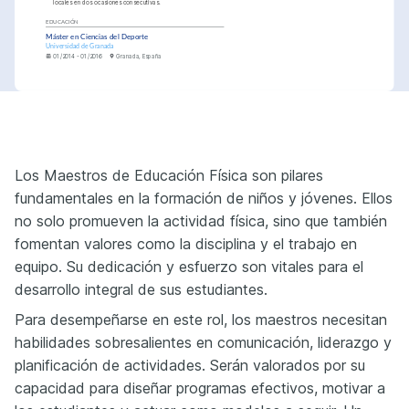
locales en dos ocasiones consecutivas.
EDUCACIÓN
Máster en Ciencias del Deporte
Universidad de Granada
01/2014 - 01/2016
Granada, España
EDUCACIÓN
HABILIDADES
Grado en Educación Física
Planificación de clases de educación 
física
Universidad de Sevilla
01/2010 - 01/2014
Sevilla, España
Evaluación del rendimiento físico
PASIONES
Los Maestros de Educación Física son pilares
Organización de eventos deportivos
Deportes y Actividades al 
Educación y Bienestar 
Aire Libre
Infantil
Enseñanza inclusiva en educación física
fundamentales en la formación de niños y jóvenes. Ellos
Me encanta participar en 
Estoy apasionado por enseñar 
senderismo, ciclismo y 
y motivar a los niños jóvenes a 
Conciencia sobre salud y bienestar
deportes acuáticos durante mi 
llevar una vida activa y 
no solo promueven la actividad física, sino que también
tiempo libre.
saludable.
Gestión de comportamientos de los 
estudiantes
Cocina Saludable
fomentan valores como la disciplina y el trabajo en
Disfruto experimentar con 
recetas saludables que 
complementan un estilo de 
IDIOMAS
equipo. Su dedicación y esfuerzo son vitales para el
vida activo y nutrido.
Español
Nativo
desarrollo integral de sus estudiantes.
Inglés
Competente
CERTIFICACIONES
Para desempeñarse en este rol, los maestros necesitan
Certificado en Primeros Auxilios y RCP
Curso proporcionado por Cruz Roja, 
especializado en técnicas de primeros 
habilidades sobresalientes en comunicación, liderazgo y
auxilios y RCP.
Entrenamiento Deportivo Avanzado
planificación de actividades. Serán valorados por su
Curso proporcionado por el Consejo 
Superior de Deportes, enfocado en 
técnicas avanzadas de entrenamiento.
capacidad para diseñar programas efectivos, motivar a