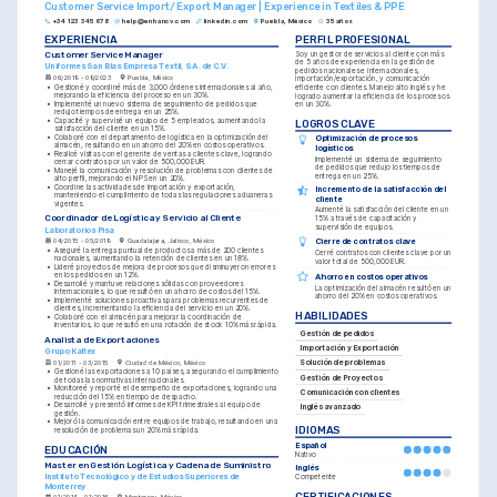
Customer Service Import/Export Manager | Experience in Textiles & PPE
+34 123 345 678
help@enhancv.com
linkedin.com
Puebla, México
35 años
EXPERIENCIA
PERFIL PROFESIONAL
Customer Service Manager
Soy un gestor de servicios al cliente con más 
de 5 años de experiencia en la gestión de 
Uniformes San Blas Empresa Textil, S.A. de C.V.
pedidos nacionales e internacionales, 
06/2019 - 09/2023
Puebla, México
importación/exportación, y comunicación 
•
Gestioné y coordiné más de 3,000 órdenes internacionales al año, 
eficiente con clientes. Manejo alto inglés y he 
mejorando la eficiencia del proceso en un 30%.
logrado aumentar la eficiencia de los procesos 
•
Implementé un nuevo sistema de seguimiento de pedidos que 
en un 30%.
redujo tiempos de entrega en un 25%.
•
Capacité y supervisé un equipo de 5 empleados, aumentando la 
LOGROS CLAVE
satisfacción del cliente en un 15%.
•
Colaboré con el departamento de logística en la optimización del 
Optimización de procesos 
almacén, resultando en un ahorro del 20% en costos operativos.
logísticos
•
Realicé visitas con el gerente de ventas a clientes clave, logrando 
Implementé un sistema de seguimiento 
cerrar contratos por un valor de 500,000 EUR.
de pedidos que redujo los tiempos de 
•
Manejé la comunicación y resolución de problemas con clientes de 
entrega en un 25%.
alto perfil, mejorando el NPS en un 20%.
•
Coordine las actividades de importación y exportación, 
Incremento de la satisfacción del 
manteniendo el cumplimiento de todas las regulaciones aduaneras 
cliente
vigentes.
Aumenté la satisfacción del cliente en un 
Coordinador de Logística y Servicio al Cliente
15% a través de capacitación y 
supervisión de equipos.
Laboratorios Pisa
Cierre de contratos clave
04/2015 - 05/2019
Guadalajara, Jalisco, México
•
Aseguré la entrega puntual de productos a más de 200 clientes 
Cerré contratos con clientes clave por un 
nacionales, aumentando la retención de clientes en un 18%.
valor total de 500,000 EUR.
•
Lideré proyectos de mejora de procesos que disminuyeron errores 
en los pedidos en un 12%.
Ahorro en costos operativos
•
Desarrollé y mantuve relaciones sólidas con proveedores 
La optimización del almacén resultó en un 
internacionales, lo que resultó en un ahorro de costos del 15%.
ahorro del 20% en costos operativos.
•
Implementé soluciones proactivas para problemas recurrentes de 
clientes, incrementando la eficiencia del servicio en un 20%.
HABILIDADES
•
Colaboré con el almacén para mejorar la coordinación de 
inventarios, lo que resultó en una rotación de stock 10% más rápida.
Gestión de pedidos
Analista de Exportaciones
Importación y Exportación
Grupo Kaltex
01/2011 - 03/2015
Ciudad de México, México
Solución de problemas
•
Gestioné las exportaciones a 10 países, asegurando el cumplimiento 
Gestión de Proyectos
de todas las normativas internacionales.
•
Monitoreé y reporté el desempeño de exportaciones, logrando una 
Comunicación con clientes
reducción del 15% en tiempo de despacho.
•
Desarrollé y presentó informes de KPI trimestrales al equipo de 
Inglés avanzado
gestión.
•
Mejoró la comunicación entre equipos de trabajo, resultando en una 
IDIOMAS
resolución de problemas un 20% más rápida.
Español
EDUCACIÓN
Nativo
Master en Gestión Logística y Cadena de Suministro
Inglés
Instituto Tecnológico y de Estudios Superiores de 
Competente
Monterrey
CERTIFICACIONES
01/2014 - 01/2016
Monterrey, México