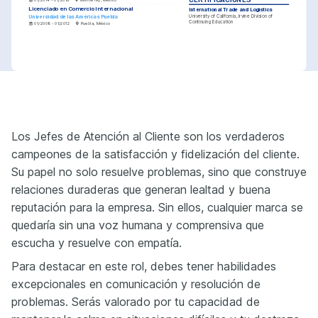
Licenciado en Comercio Internacional
International Trade and Logistics
Universidad de las Américas Puebla
University of California, Irvine Division of 
Continuing Education
01/2008 - 01/2012
Puebla, México
PASIONES
CERTIFICACIONES
Deportes extremos
Innovaciones en procesos 
Advanced Customer Service 
logísticos
Techniques
Disfruto de practicar deportes 
extremos como escalada y 
Mantengo un interés activo en la 
Coursera, University of Washington
paracaidismo durante mi tiempo 
investigación de nuevas 
libre.
tecnologías y metodologías que 
optimicen la logística.
Los Jefes de Atención al Cliente son los verdaderos
Lectura de ciencia ficción
Aprecio el tiempo destinado a la 
campeones de la satisfacción y fidelización del cliente.
lectura de novelas de ciencia 
ficción para ejercitar mi mente.
Su papel no solo resuelve problemas, sino que construye
relaciones duraderas que generan lealtad y buena
reputación para la empresa. Sin ellos, cualquier marca se
quedaría sin una voz humana y comprensiva que
escucha y resuelve con empatía.
Para destacar en este rol, debes tener habilidades
excepcionales en comunicación y resolución de
problemas. Serás valorado por tu capacidad de