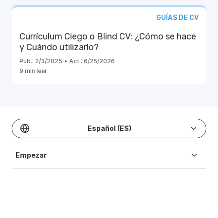
GUÍAS DE CV
Currículum Ciego o Blind CV: ¿Cómo se hace
y Cuándo utilizarlo?
Pub.:
2/3/2025
•
Act.:
6/25/2026
9 min leer
Español (ES)
Empezar
Plantillas & Ejemplos
Crear CV
Precios
Recursos Blog
Plantillas de CV
Ayuda