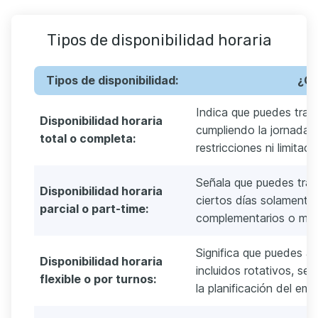
Tipos de disponibilidad horaria
Tipos de disponibilidad:
¿Qu
Indica que puedes trab
Disponibilidad horaria
cumpliendo la jornada l
total o completa:
restricciones ni limitac
Señala que puedes traba
Disponibilidad horaria
ciertos días solamente,
parcial o part-time:
complementarios o mien
Significa que puedes ad
Disponibilidad horaria
incluidos rotativos, se
flexible o por turnos:
la planificación del emp