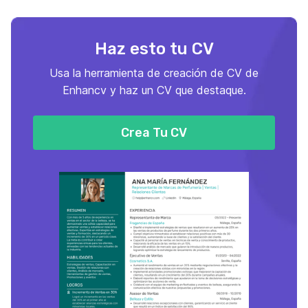
Haz esto tu CV
Usa la herramienta de creación de CV de
Enhancv y haz un CV que destaque.
Crea Tu CV