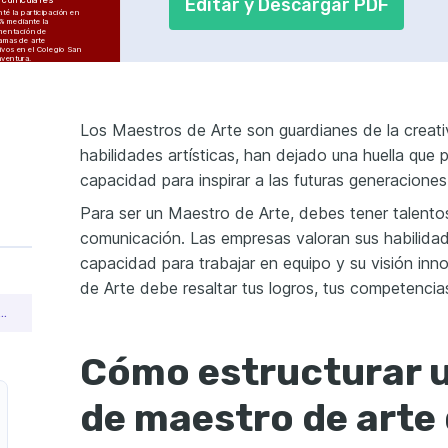
Editar y Descargar PDF
é la participación en 
% mediante la 
mentación de 
amas de arte 
ivos en el Colegio San 
ventura.
uación Académica 
tiva
 un 15% de mejora 
dio en el desempeño 
mico a través de 
Los Maestros de Arte son guardianes de la creativ
aciones 
dualizadas en el 
io San Buenaventura.
habilidades artísticas, han dejado una huella que 
ectos de Arte 
capacidad para inspirar a las futuras generacione
borativo
 las habilidades 
es de los estudiantes 
Para ser un Maestro de Arte, debes tener talento
 20% mediante 
ctos de arte 
rativos en el Instituto 
comunicación. Las empresas valoran sus habilidad
co Ramón y Cajal.
capacidad para trabajar en equipo y su visión in
nización de 
siciones de Arte
 más de 300 visitantes 
de Arte debe resaltar tus logros, tus competencias
vento con 
iciones semestrales 
r un currículum de maestro de arte que consiga empleo
Colegio San 
ventura.
Cómo estructurar 
de maestro de arte
IDADES