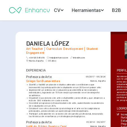
CV
Herramientas
B2B
DANIELA LÓPEZ
Art Teacher | Curriculum Development | Student 
Engagement
+34 123 345 678
help@enhancv.com
linkedin.com
Murcia, España
35 años
EXPERIENCIA
PERFI
Profesora de Arte
Apasionad
09/2017 - 06/2024
con 10 añ
Colegio San Buenaventura
Murcia, España
enfocada 
estudiante
•
Diseñé y facilité un plan de estudios alineado a estándares que 
diferencia
incrementó la participación del estudiante en un 20% en el primer año.
promoción
•
Implementé un sistema de evaluación para identificar necesidades 
aprendizaj
individuales, logrando un 15% de mejora promedio en el desempeño 
increment
académico.
participac
•
Organizé exposiciones de arte estudiantiles semestrales, que atrajeron a 
de progra
más de 300 visitantes en cada evento.
•
Coordiné programas extracurriculares de arte, aumentando la asistencia 
de estudiantes en un 25%.
LOGRO
•
Colaboré con otros docentes para integrar el arte en las asignaturas 
principales, promoviendo un aprendizaje interdisciplinario.
•
Participé activamente en sesiones de desarrollo profesional, mejorando 
Incr
las técnicas de enseñanza y estrategias pedagógicas.
Parti
Estud
Profesora de Arte
01/2014 - 08/2017
Prog
Instituto Público Ramón y Cajal
Murcia, España
Extr