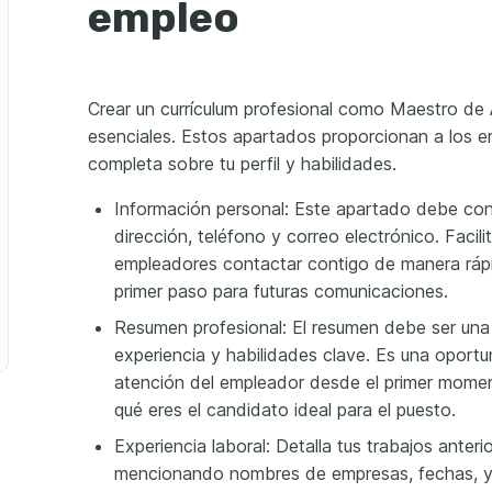
empleo
ión curricular
ación de instrucción
cursos digitales
e programas 
culares
n del aprendizaje
o profesional
Crear un currículum profesional como Maestro de
esenciales. Estos apartados proporcionan a los e
AS
completa sobre tu perfil y habilidades.
Nativo
Competente
Información personal: Este apartado debe co
FICACIONES
dirección, teléfono y correo electrónico. Facili
a y Aprendizaje 
en Proyectos
empleadores contactar contigo de manera rápi
d de California, Irvine, 
de Coursera
primer paso para futuras comunicaciones.
ación en Arte 
tico
de Artes de Terapia 
Resumen profesional: El resumen debe ser una
experiencia y habilidades clave. Es una oportu
atención del empleador desde el primer mome
qué eres el candidato ideal para el puesto.
Experiencia laboral: Detalla tus trabajos anter
mencionando nombres de empresas, fechas, y t