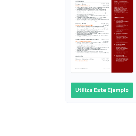
Arte Comunitario
Educación
Planificac
Me apasiona llevar el arte a 
Comprometida con mejorar la 
Diferenci
comunidades y ayudar a 
educación y el desarrollo integral 
Uso de re
expresarse a través de la 
de los estudiantes.
creatividad.
Gestión d
extracurri
Viajes Culturales
Evaluació
Disfruto explorar y aprender de 
diferentes culturas y sus 
Desarroll
expresiones artísticas.
IDIOM
Español
Inglés
CERTI
Enseñanz
Basado 
Universida
a través 
Certific
Terapéu
Utiliza Este Ejemplo
Instituto 
Creativa