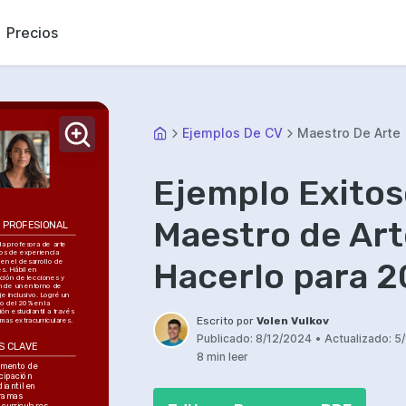
Precios
Ejemplos De CV
Maestro De Arte
Ejemplo Exitos
Maestro de Art
L PROFESIONAL
a profesora de arte 
os de experiencia 
Hacerlo para 
en el desarrollo de 
s. Hábil en 
ción de lecciones y 
 de un entorno de 
e inclusivo. Logré un 
o del 20% en la 
ión estudiantil a través 
Escrito por
Volen Vulkov
mas extracurriculares.
Publicado:
8/12/2024
•
Actualizado:
5
S CLAVE
8 min leer
emento de 
cipación 
iantil en 
ramas 
acurriculares