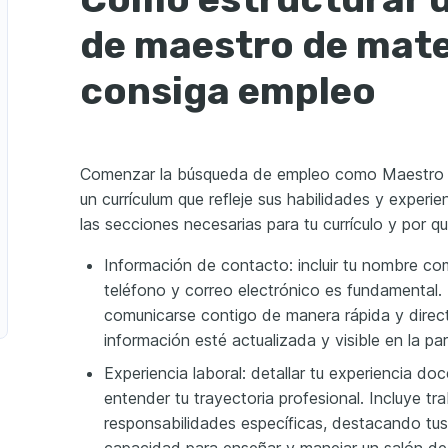
Nativo
ompetente
de maestro de mat
g for Educators
consiga empleo
urso en línea sobre 
anza en matemáticas.
s with Technology
uso de herramientas 
ucación matemática.
Comenzar la búsqueda de empleo como Maestro d
un currículum que refleje sus habilidades y experie
las secciones necesarias para tu currículo y por q
Información de contacto: incluir tu nombre co
teléfono y correo electrónico es fundamental.
comunicarse contigo de manera rápida y direc
información esté actualizada y visible en la part
Experiencia laboral: detallar tu experiencia d
entender tu trayectoria profesional. Incluye tr
responsabilidades específicas, destacando tus 