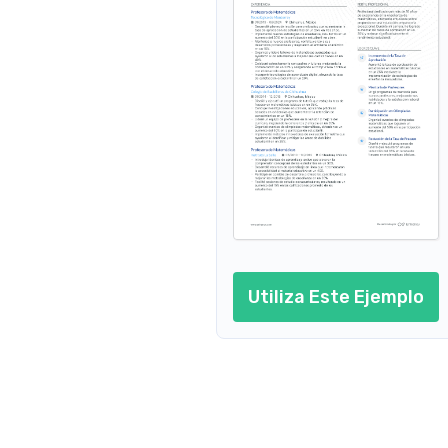
Español
Licenciatura en Matemáticas
Universidad Autónoma de Chihuahua (UACH)
Inglés
C
01/2006 - 01/2010
Chihuahua, México
CERTIFICACIONES
PASIONES
Mathematical Thinkin
Educación Inclusiva
Desarrollo Curricular
Stanford University - C
Apasionada por crear un 
Interesada en la constante 
la mejora de la enseñ
ambiente educativo inclusivo 
mejora y renovación de los 
que promueva el aprendizaje 
planes de estudio para 
Teaching Mathematic
para todos los estudiantes.
maximizar el rendimiento 
Coursera - Explora el 
estudiantil.
tecnológicas en la ed
Tecnología Educativa
Entusiasta de incorporar 
tecnologías de aprendizaje 
digital para mejorar la 
accesibilidad y el compromiso 
estudiantil.
Utiliza Este Ejemplo