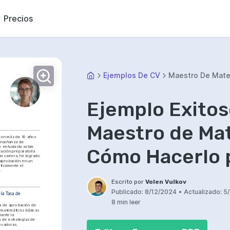
Precios
Ejemplos De CV
Maestro De Mat
Ejemplo Exitos
Maestro de Mat
con más de 10 años 
enseñanza de 
 entusiasta sobre 
Cómo Hacerlo 
ación preparatoria 
i carrera, he logrado 
aprobación en un 
tivamente el 
.
Escrito por
Volen Vulkov
Publicado:
8/12/2024
•
Actualizado:
5
la Tasa de 
8 min leer
a de aprobación de 
 matemáticas básicas 
ante la 
 de estrategias de 
ovadoras.