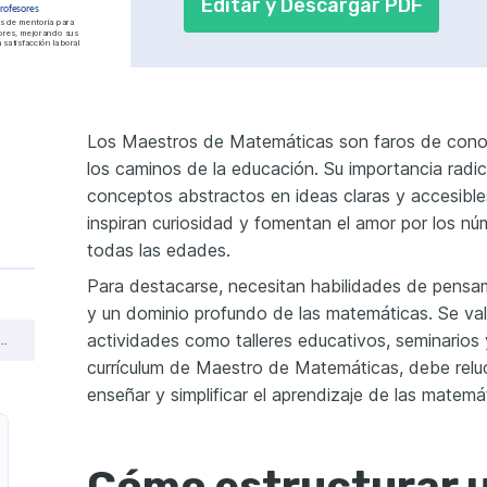
Editar y Descargar PDF
rofesores
s de mentoría para 
res, mejorando sus 
 satisfacción laboral 
en Olimpiadas 
os de olimpiadas 
e lograron un 
% en la participación 
Los Maestros de Matemáticas son faros de conoc
a Tasa de Fracaso
los caminos de la educación. Su importancia radic
té programas de 
ultaron en una 
5% en la tasa de 
conceptos abstractos en ideas claras y accesibl
emáticas básicas.
inspiran curiosidad y fomentan el amor por los nú
todas las edades.
a
Para destacarse, necesitan habilidades de pensam
n Evidencias
y un dominio profundo de las matemáticas. Se val
dizaje Digital
actividades como talleres educativos, seminarios 
 un currículum de maestro de matemáticas que consiga empleo
res
ciones
currículum de Maestro de Matemáticas, debe reluc
enseñar y simplificar el aprendizaje de las matemá
Cómo estructurar 