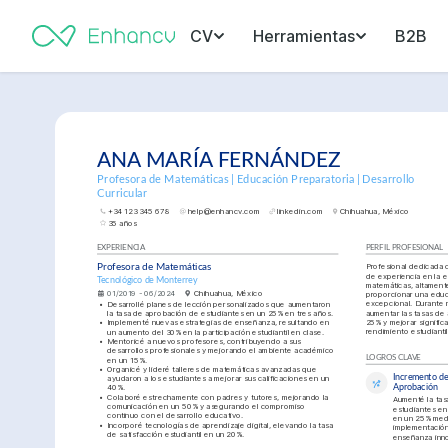
CV
Herramientas
B2B
ANA MARÍA FERNÁNDEZ
Profesora de Matemáticas | Educación Preparatoria | Desarrollo 
Curricular
+34 123 345 678
help@enhancv.com
linkedin.com
Chihuahua, México
35 años
EXPERIENCIA
PERFIL PROFESIONAL
Profesional dedicada 
Profesora de Matemáticas
de experiencia en la 
Tecnológico de Monterrey
matemáticas, altamente
01/2019 - 06/2024
Chihuahua, México
proporcionar una educ
excepcional. Durante m
•
Desarrollé planes de lección personalizados que aumentaron 
aumentar las tasas de 
la tasa de aprobación de estudiantes en un 25% en tres años.
25% y mejorar significa
•
Implementé nuevas estrategias de enseñanza, resultando en 
rendimiento estudiantil
un aumento del 30% en la participación estudiantil en clase.
•
Mentoricé a nuevos profesores, contribuyendo a sus 
desarrollos profesionales y mejorando el ambiente académico 
LOGROS CLAVE
en un 15%.
•
Organicé y lideré talleres de matemáticas avanzadas que 
Incremento de 
ayudaron a los estudiantes a mejorar sus calificaciones en un 
40%.
Aprobación
•
Colaboré estrechamente con padres y tutores, mejorando la 
Aumenté la tas
comunicación en un 50% y asegurando el compromiso 
estudiantes en
continuo con el desarrollo educativo.
en un 25% medi
•
Incorporé tecnologías de aprendizaje digital, elevando la tasa 
implementación
de satisfacción estudiantil en un 20%.
enseñanza inn