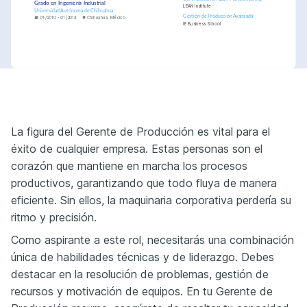
Grado en Ingeniería Industrial
LEAN Institute
Universidad Autónoma de Chihuahua
Gestión de Producción Avanzada
01/2010 - 01/2014
Chihuahua, México
IE Business School
PASIONES
Optimización de Procesos
Viajes
Apasionado por encontrar 
Disfruto explorar nuevas 
soluciones para hacer los 
culturas y aprender diferentes 
procesos de producción más 
métodos de producción 
eficientes y eficaces.
alrededor del mundo.
La figura del Gerente de Producción es vital para el
Tecnología Industrial
Interesado en las últimas 
éxito de cualquier empresa. Estas personas son el
innovaciones tecnológicas 
que pueden mejorar la 
eficiencia de la producción.
corazón que mantiene en marcha los procesos
productivos, garantizando que todo fluya de manera
eficiente. Sin ellos, la maquinaria corporativa perdería su
ritmo y precisión.
Como aspirante a este rol, necesitarás una combinación
única de habilidades técnicas y de liderazgo. Debes
destacar en la resolución de problemas, gestión de
recursos y motivación de equipos. En tu Gerente de