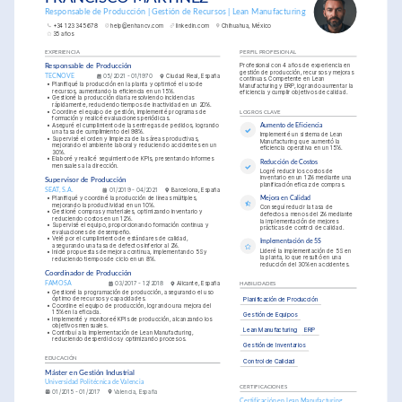
Responsable de Producción | Gestión de Recursos | Lean Manufacturing
+34 123 345 678
help@enhancv.com
linkedin.com
Chihuahua, México
35 años
EXPERIENCIA
PERFIL PROFESIONAL
Profesional con 4 años de experiencia en 
Responsable de Producción
gestión de producción, recursos y mejoras 
TECNOVE
05/2021 - 01/1970
Ciudad Real, España
continuas. Competente en Lean 
•
Planifiqué la producción en la planta y optimicé el uso de 
Manufacturing y ERP, logrando aumentar la 
recursos, aumentando la eficiencia en un 15%.
eficiencia y cumplir objetivos de calidad.
•
Gestioné la producción diaria resolviendo incidencias 
rápidamente, reduciendo tiempos de inactividad en un 20%.
•
Coordine el equipo de gestión, implementé programas de 
LOGROS CLAVE
formación y realicé evaluaciones periódicas.
•
Aseguré el cumplimiento de las entregas de pedidos, logrando 
Aumento de Eficiencia
una tasa de cumplimiento del 98%.
Implementé un sistema de Lean 
•
Supervisé el orden y limpieza de las áreas productivas, 
Manufacturing que aumentó la 
mejorando el ambiente laboral y reduciendo accidentes en un 
eficiencia operativa en un 15%.
30%.
•
Elaboré y realicé seguimiento de KPIs, presentando informes 
Reducción de Costos
mensuales a la dirección.
Logré reducir los costos de 
inventario en un 12% mediante una 
Supervisor de Producción
planificación eficaz de compras.
SEAT, S.A.
01/2019 - 04/2021
Barcelona, España
•
Planifiqué y coordiné la producción de líneas múltiples, 
Mejora en Calidad
mejorando la productividad en un 10%.
Conseguí reducir la tasa de 
•
Gestioné compras y materiales, optimizando inventario y 
defectos a menos del 2% mediante 
reduciendo costos en un 12%.
la implementación de mejores 
•
Supervisé el equipo, proporcionando formación continua y 
prácticas de control de calidad.
evaluaciones de desempeño.
•
Velé por el cumplimiento de estándares de calidad, 
Implementación de 5S
asegurando una tasa de defectos inferior al 2%.
Lideré la implementación de 5S en 
•
Inicié propuestas de mejora continua, implementando 5S y 
la planta, lo que resultó en una 
reduciendo tiempos de ciclo en un 8%.
reducción del 30% en accidentes.
Coordinador de Producción
FAMOSA
03/2017 - 12/2018
Alicante, España
HABILIDADES
•
Gestioné la programación de producción, asegurando el uso 
óptimo de recursos y capacidades.
Planificación de Producción
•
Coordine el equipo de producción, logrando una mejora del 
15% en la eficacia.
Gestión de Equipos
•
Implementé y monitoreé KPIs de producción, alcanzando los 
objetivos mensuales.
Lean Manufacturing
ERP
•
Contribuí a la implementación de Lean Manufacturing, 
reduciendo desperdicios y optimizando procesos.
Gestión de Inventarios
EDUCACIÓN
Control de Calidad
Máster en Gestión Industrial
Universidad Politécnica de Valencia
CERTIFICACIONES
01/2015 - 01/2017
Valencia, España
Certificación en Lean Manufacturing