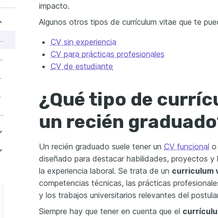
impacto.
Algunos otros tipos de currículum vitae que te pue
e currículum tendría un recién graduado?
CV sin experiencia
CV para prácticas profesionales
ículum de recién graduado sin experiencia?
CV de estudiante
aduado sin experiencia
¿Qué tipo de curríc
 consejos clave
s al elaborar un currículum vitae de recién graduado
un recién graduado
universitario
Un recién graduado suele tener un
CV funcional
o 
lo de CV para prácticas de recién graduados
diseñado para destacar habilidades, proyectos y
 administrativo recién graduado sin experiencia
la experiencia laboral. Se trata de un
curriculum 
 recién graduado de bachillerato
competencias técnicas, las prácticas profesionales
fermera recién graduada
rrículum vitae para recién graduados del colegio
y los trabajos universitarios relevantes del postula
e dependienta sin experiencia
Siempre hay que tener en cuenta que el
currícul
18 años