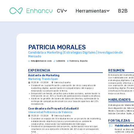
CV
Herramientas
B2B
PATRICIA MORALES
Candidata a Marketing | Estrategias Digitales | Investigación de 
Mercado
help@enhancv.com
LinkedIn
Valencia, España
EXPERIENCIA
RESUMEN
Asistente de Marketing
Entusiasta del marketing 
con habilidades en anális
Marketing Trends Spain
estrategias digitales. Ca
01/2024 - 01/2024
Valencia, España
comunicación efectiva y 
•
Colaboré en la planificación y ejecución de cinco campañas de 
con aspiración de crecer 
marketing digital, aumentando el compañerismo del equipo y 
marketing digital. Provee
mejorando la comunicación interna.
creativas enfocadas en r
•
Desarrollé contenido atractivo para redes sociales, aumentando la 
mejora continua.
interacción en un 30% a través de publicaciones visuales creativas.
•
Asistí en la gestión de bases de datos de clientes, optimizando la 
HABILIDADES
entrega de campañas de email con una tasa de apertura del 25% 
inicialmente.
Estrategias de Marketing
Investigación de Merca
Coordinadora de Proyecto Estudiantil
Redes Sociales, Microsof
Universidad Politécnica de Valencia
Adobe Creative Suite, A
01/2023 - 01/2024
Valencia, España
•
Coordine un equipo de 10 estudiantes en un proyecto de marketing, 
FORTALEZAS
estableciendo objetivos claros y promoviendo un ambiente 
colaborativo, mejorando las habilidades de liderazgo.
Habilidades Ana
•
Gestioné el presupuesto del proyecto, optimizando recursos que 
resultaron en una ejecución eficiente del 20% bajo el presupuesto 
Realicé análisis d
total.
optimizar campañas