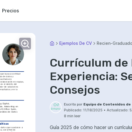
Precios
Ejemplos De CV
Recien-Graduad
Currículum de
Experiencia: Se
que busca contribuir 
is de datos y 
pacitada en 
colaboración en equipo, 
en el ámbito del 
Consejos
dor de soluciones 
esultados y en la 
 Digital, 
Escrito por
Equipo de Contenidos de
do, Marketing en 
t Office Suite, 
Publicado:
11/18/2025
•
Actualizado:
5
nálisis de Datos
8 min leer
líticas
Guía 2025 de cómo hacer un currículu
e datos que ayudaron a 
, convirtiendo 