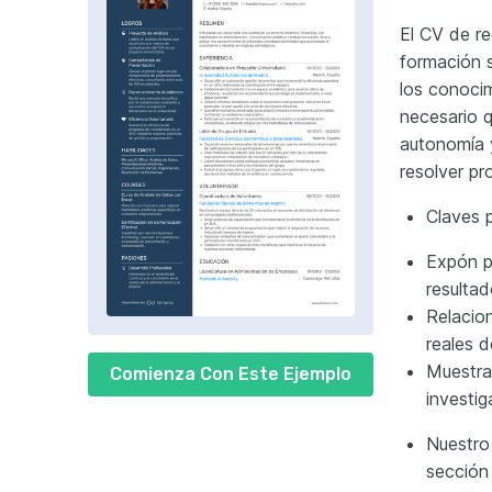
El
CV de rec
formación s
los conocim
necesario q
autonomía 
resolver pr
Claves p
Expón p
resultad
Relacio
reales d
Muestra
Comienza Con Este Ejemplo
investig
Nuestro
sección