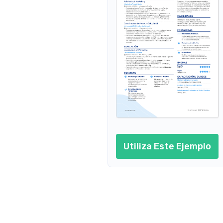
Ejemplo de currículum para supermercado sin expe
Utiliza Este Ejemplo