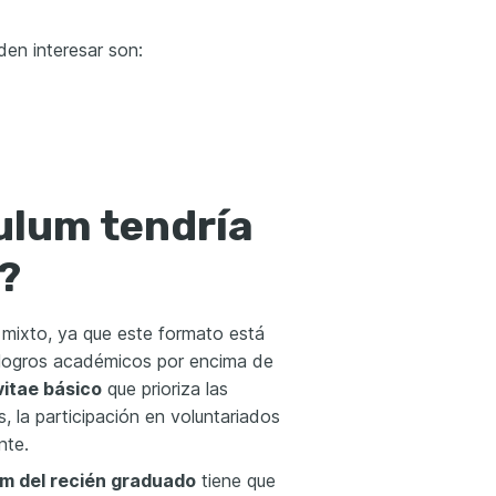
den interesar son:
ulum tendría
?
mixto, ya que este formato está
 logros académicos por encima de
vitae básico
que prioriza las
, la participación en voluntariados
nte.
um del recién graduado
tiene que