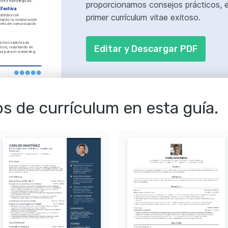
ones estratégicas.
proporcionamos consejos prácticos, eje
fectiva
primer currículum vitae exitoso.
sólidas con 
tando la colaboración 
avés de comunicación 
s innovadoras en 
Editar y Descargar PDF
cos, resultando en 
as para el marketing.
/ CURSOS
s de currículum en esta guía.
vanzado
gital, 2024.
ara Marketing
enido en Redes 