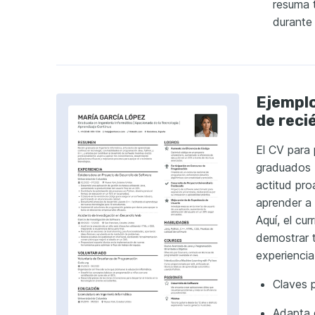
resuma
t
durante 
Ejemplo
de reci
El
CV para 
graduados
actitud pro
aprender a 
Aquí, el cu
demostrar t
experiencia
Claves p
Adapta e