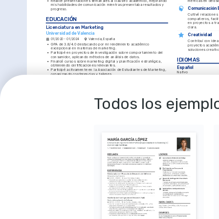
•
Realicé presentaciones semanales al claustro académico, mejorando 
métricas en decisi
mis habilidades de comunicación mientras presentaba resultados y 
Comunicación E
progreso.
Cultivé relaciones 
EDUCACIÓN
compañeros, facili
en proyectos a tr
Licenciatura en Marketing
clara.
Universidad de Valencia
Creatividad
01/2020 - 01/2024
Valencia, España
Contribuí con idea
•
GPA de 3.8/4.0 destacando por mi rendimiento académico 
proyectos académi
excepcional en materias de marketing.
soluciones creativ
•
Participé en proyectos de investigación sobre comportamiento del 
consumidor, aplicando métodos de análisis de datos.
IDIOMAS
•
Finalicé cursos sobre marketing digital y planificación estratégica, 
obteniendo certificaciones relevantes.
Español
•
Participé activamente en la Asociación de Estudiantes de Marketing, 
Nativo
organizando conferencias y talleres.
Inglés
PASIONES
Competente
Marketing Sostenible
Contenido Creativo
CAPACITACIÓN 
Todos los ejemplo
Entusiasta en la creación de 
Me apasiona la creación de 
Marketing Digital A
estrategias de marketing 
contenido visualmente 
que promueven la 
atractivo que capte la 
Instituto de Marketing Di
sostenibilidad y el consumo 
atención del público 
Análisis de Datos p
responsable.
objetivo.
Coursera, 2024.
Investigación de 
Tendencias
Estrategias de Cont
Sociales
Me interesa seguir las 
tendencias del mercado 
Udemy, 2023.
para anticipar cambios en 
los comportamientos del 
consumidor.