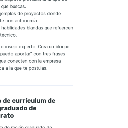
a que buscas.
jemplos de proyectos donde
ste con autonomía.
 habilidades blandas que refuercen
 técnico.
 consejo experto: Crea un bloque
 puedo aportar” con tres frases
que conecten con la empresa
ca a la que te postulas.
 de currículum de
graduado de
erato
um de recién graduado de