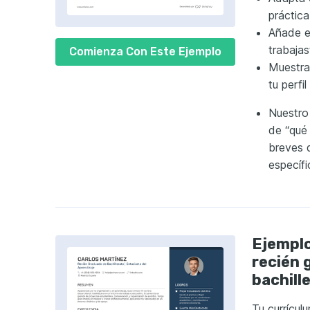
práctic
Añade e
trabaja
Comienza Con Este Ejemplo
Muestra
tu perfil
Nuestro
de “qué
breves 
específi
Ejemplo
recién 
bachill
Tu
currícul