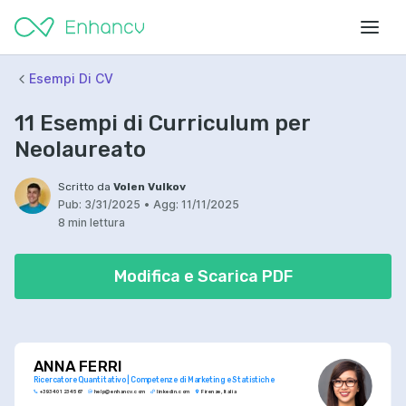
Esempi Di CV
11 Esempi di Curriculum per
Neolaureato
Scritto da
Volen Vulkov
Pub:
3/31/2025
•
Agg:
11/11/2025
8 min lettura
Modifica e Scarica PDF
ANNA FERRI
Ricercatore Quantitativo | Competenze di Marketing e Statistiche
+393 401 234 567
help@enhancv.com
linkedin.com
Firenze, Italia