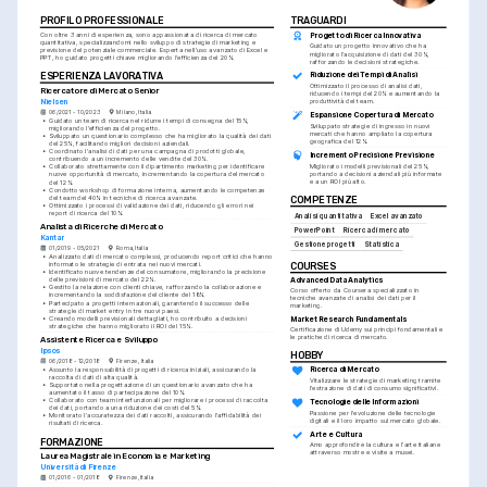
PROFILO PROFESSIONALE
TRAGUARDI
Con oltre 3 anni di esperienza, sono appassionata di ricerca di mercato 
Progetto di Ricerca Innovativa
quantitativa, specializzandomi nello sviluppo di strategie di marketing e 
Guidato un progetto innovativo che ha 
previsione del potenziale commerciale. Esperta nell'uso avanzato di Excel e 
migliorato l'acquisizione di dati del 30%, 
PPT, ho guidato progetti chiave migliorando l'efficienza del 20%.
rafforzando le decisioni strategiche.
ESPERIENZA LAVORATIVA
Riduzione dei Tempi di Analisi
Ottimizzato il processo di analisi dati, 
Ricercatore di Mercato Senior
riducendo i tempi del 20% e aumentando la 
Nielsen
produttività del team.
06/2021 - 10/2023
Milano, Italia
Espansione Copertura di Mercato
•
Guidato un team di ricerca nel ridurre i tempi di consegna del 15%, 
Sviluppato strategie di ingresso in nuovi 
migliorando l'efficienza del progetto.
mercati che hanno ampliato la copertura 
•
Sviluppato un questionario complesso che ha migliorato la qualità dei dati 
geografica del 12%.
del 25%, facilitando migliori decisioni aziendali.
•
Coordinato l'analisi di dati per una campagna di prodotti globale, 
Incremento Precisione Previsione
contribuendo a un incremento delle vendite del 30%.
Migliorato i modelli previsionali del 25%, 
•
Collaborato strettamente con il dipartimento marketing per identificare 
portando a decisioni aziendali più informate 
nuove opportunità di mercato, incrementando la copertura del mercato 
e a un ROI più alto.
del 12%.
•
Condotto workshop di formazione interna, aumentando le competenze 
del team del 40% in tecniche di ricerca avanzate.
COMPETENZE
•
Ottimizzato i processi di validazione dei dati, riducendo gli errori nei 
report di ricerca del 10%.
Analisi quantitativa
Excel avanzato
Analista di Ricerche di Mercato
PowerPoint
Ricerca di mercato
Kantar
Gestione progetti
Statistica
01/2019 - 05/2021
Roma, Italia
•
Analizzato dati di mercato complessi, producendo report critici che hanno 
informato le strategie di entrata nei nuovi mercati.
COURSES
•
Identificato nuove tendenze del consumatore, migliorando la precisione 
Advanced Data Analytics
delle previsioni di mercato del 22%.
•
Gestito la relazione con clienti chiave, rafforzando la collaborazione e 
Corso offerto da Coursera specializzato in 
incrementando la soddisfazione del cliente del 18%.
tecniche avanzate di analisi dei dati per il 
•
Partecipato a progetti internazionali, garantendo il successo delle 
marketing.
strategie di market entry in tre nuovi paesi.
•
Creando modelli previsionali dettagliati, ho contribuito a decisioni 
Market Research Fundamentals
strategiche che hanno migliorato il ROI del 15%.
Certificazione di Udemy sui principi fondamentali e 
le pratiche di ricerca di mercato.
Assistente Ricerca e Sviluppo
Ipsos
HOBBY
06/2018 - 12/2018
Firenze, Italia
Ricerca di Mercato
•
Assunto la responsabilità di progetti di ricerca iniziali, assicurando la 
raccolta di dati di alta qualità.
Vitalizzare le strategie di marketing tramite 
•
Supportato nella progettazione di un questionario avanzato che ha 
l'estrazione di dati di consumo significativi.
aumentato il tasso di partecipazione del 10%.
•
Collaborato con team interfunzionali per migliorare i processi di raccolta 
Tecnologie delle Informazioni
dei dati, portando a una riduzione dei costi del 5%.
Passione per l'evoluzione delle tecnologie 
•
Monitorato l'accuratezza dei dati raccolti, assicurando l'affidabilità dei 
digitali e il loro impatto sul mercato globale.
risultati di ricerca.
Arte e Cultura
FORMAZIONE
Amo approfondire la cultura e l'arte italiane 
attraverso mostre e visite a musei.
Laurea Magistrale in Economia e Marketing
Università di Firenze
01/2016 - 01/2018
Firenze, Italia