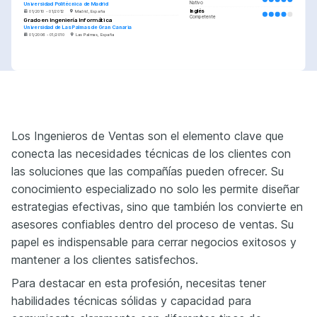
Nativo
Universidad Politécnica de Madrid
Inglés
01/2010 - 01/2012
Madrid, España
Competente
Grado en Ingeniería Informática
Universidad de Las Palmas de Gran Canaria
01/2006 - 01/2010
Las Palmas, España
PASIONES
CERTIFICACIONES
Tecnología
Desarrollo Comunitario
Certificación en Liferay Developer
Apasionada por las últimas 
Voluntaria en varias ONGs locales, 
Proporcionado por Liferay, enfocado en el 
tecnologías y cómo pueden 
ayudando a implementar 
desarrollo y administración de portales 
transformar los negocios y mejorar 
soluciones tecnológicas para 
empresariales.
la vida de las personas.
mejorar procesos comunitarios.
Introducción a la Computación en la 
Viajes
Nube
Los Ingenieros de Ventas son el elemento clave que
Disfruto explorando nuevas 
Proporcionado por Coursera, cubriendo 
culturas y aprendiendo de diversas 
conceptos básicos y aplicaciones de la 
experiencias internacionales.
computación en la nube.
conecta las necesidades técnicas de los clientes con
las soluciones que las compañías pueden ofrecer. Su
conocimiento especializado no solo les permite diseñar
estrategias efectivas, sino que también los convierte en
asesores confiables dentro del proceso de ventas. Su
papel es indispensable para cerrar negocios exitosos y
mantener a los clientes satisfechos.
Para destacar en esta profesión, necesitas tener
habilidades técnicas sólidas y capacidad para