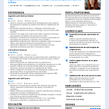
la Nube
+34 123 345 678
help@enhancv.com
linkedin.com
Las Palmas, España
35 años
EXPERIENCIA
PERFIL PROFESIONAL
Ingeniera de Ventas Senior
Apasionada Ingeniera de Ventas con más de 10 
años de experiencia en soluciones empresariales 
Indra
y arquitectura en la nube. Experta en tecnologías 
05/2020 - 08/2023
Madrid, España
Liferay, con un historial probado en la 
•
Lideré la creación y presentación de demostraciones de productos 
implementación de soluciones eficientes y 
personalizados, logrando un aumento del 30% en la satisfacción del 
rentables, liderando equipos y mejorando la 
cliente.
conversión de clientes.
•
Desarrollé propuestas técnicas y estrategias comerciales para 
importantes licitaciones en España y Portugal, con una tasa de éxito 
LOGROS CLAVE
del 60%.
•
Colaboré con equipos de ventas para definir y ejecutar estrategias 
Aumentó la tasa de conversión en 
que superaron los objetivos de ingresos en un 25%.
25%
•
Participé en conferencias y eventos de la industria, promoviendo las 
Diseñó y ejecutó demostraciones de 
tecnologías de la empresa y captando nuevos clientes.
productos personalizadas, logrando un 
•
Implementé arquitecturas de soluciones complejas usando tecnologías 
aumento del 25% en la tasa de conversión 
Liferay, reduciendo los tiempos de desarrollo en un 15%.
de prospectos a clientes.
•
Supervisé la migración de varias soluciones legadas a la nube, 
mejorando la eficiencia operativa y reduciendo costos.
Implementación de estrategias de 
arquitectura
Consultora Técnica
Desarrolló arquitecturas de implementación 
Telefónica
para proyectos clave, mejorando la 
03/2017 - 04/2020
Madrid, España
eficiencia técnica y reduciendo los tiempos 
•
Gestioné el diseño y desarrollo de aplicaciones web, cumpliendo con 
de lanzamiento en un 20%.
los requisitos del cliente y entregando proyectos en plazo y dentro 
Lideró equipo técnico en un gran 
del presupuesto.
proyecto
•
Lideré la integración de sistemas externos, mejorando la 
interoperabilidad entre plataformas y la eficiencia operativa en un 20%.
Lideró un equipo de 10 ingenieros para la 
•
Asesoré a clientes en la transformación digital de sus negocios, 
integración de un sistema de gestión de 
mejorando sus procesos internos y satisfacción del cliente.
contenido, resultando en una disminución 
•
Formé y mentoreé a un equipo de 5 desarrolladores, logrando una 
del 30% en los tiempos de respuesta del 
mejora del 25% en la capacidad técnica del equipo.
sitio.
•
Desarrollé documentación técnica detallada para propuestas RFP, 
Optimización de recursos en la nube
ayudando a ganar varios contratos importantes.
Migró soluciones legadas a la nube, 
Ingeniera de Software
optimizando el uso de recursos y 
Everis
reduciendo costos operativos en un 15%.
01/2013 - 02/2017
Barcelona, España
HABILIDADES
•
Participé en el desarrollo de portales web utilizando tecnologías 
Liferay, mejorando la experiencia del usuario y la gestión de 
contenido.
Java EE
HTML/CSS/JavaScript
•
Realicé análisis de requerimientos y redacté especificaciones técnicas, 
asegurando claridad y viabilidad técnica.
Liferay
Arquitectura de software
•
Contribuí a la creación de arquitectura de software escalable y robusta 
Migración a la nube
para diversos proyectos empresariales.
•
Implementé soluciones front-end con HTML, CSS, y JavaScript, 
Gestión de contenido
mejorando la velocidad y usabilidad del sitio en un 15%.
EDUCACIÓN
IDIOMAS
Máster en Ingeniería Informática
Español