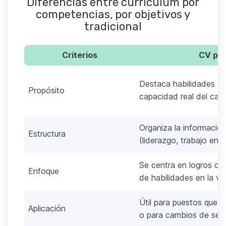
Diferencias entre currículum por
competencias, por objetivos y
tradicional
Criterios
CV po
Destaca habilidades y 
Propósito
capacidad real del can
Organiza la informació
Estructura
(liderazgo, trabajo en e
Se centra en logros cua
Enfoque
de habilidades en la vid
Útil para puestos que r
Aplicación
o para cambios de sect