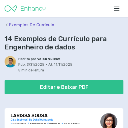
Exemplos De Currículo
14 Exemplos de Currículo para
Engenheiro de dados
Escrito por
Volen Vulkov
Pub:
3/31/2025
•
At:
11/11/2025
8 min de leitura
Editar e Baixar PDF
LARISSA SOUSA
Data Engineer | Big Data | Otimização
+393 401 234 567
help@enhancv.com
linkedin.com
São Luís, Maranhão