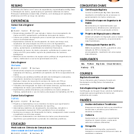
RESUMO
CONQUISTAS CHAVE
Engenheira de Dados com 7 anos de experiência, especializada em Big Data 
Certificação Big Data
e otimização de dados, apaixonada por aprimorar sistemas de dados. 
Concluí a certificação Big Data Specialist, 
Principais habilidades incluem SQL e Python, com destaque em aumentar 
resultando em melhorias de processos no 
eficiências em 30% ao longo da carreira.
gerenciamento de dados volumosos.
Prêmio Destaque em Engenharia de 
EXPERIÊNCIA
Dados
Senior Data Engineer
Reconhecida por implementações que 
Tivit
aumentaram a eficiência dos sistemas de 
dados em 30% em organização anterior.
06/2021 - 10/2023
São Paulo
•
Desenvolveu pipeline ETL que reduziu o tempo de processamento de 
Projeto de Migração para a Nuvem
dados em 40%, aumentando a eficiência da equipe de dados.
Liderei um projeto de migração para a nuvem 
•
Liderou um projeto de migração para a nuvem que economizou 15% nos 
15% abaixo do orçamento, proporcionando 
custos de infraestruturas.
mais flexibilidade.
•
Implementou sistema de monitoramento de dados em tempo real, 
resultando em uma redução de 20% nos erros de figuramento.
Otimização de Pipeline de ETL
•
Colaborou com equipes interdepartamentais para integrar soluções de 
Melhorei pipelines de ETL, garantindo uma 
dados, aumentando a visibilidade de relatórios financeiros.
redução de 40% no tempo de 
•
Otimização de banco de dados, elevando a eficiência do acesso aos 
processamento, resultando em uma equipe 
dados em 30% para melhor suporte às plataformas de business 
mais eficiente.
intelligence.
•
Mentorei novos membros da equipe sobre práticas de engenharia de 
dados, melhorando a curva de aprendizado em 25%.
HABILIDADES
Data Engineer
SQL
Python
Big Data
Cloud Services
Stefanini
Hadoop
ETL
02/2018 - 05/2021
São Paulo
•
Desenvolveu soluções de armazenamento de dados em larga escala 
baseadas em Hadoop, permitindo um aumento de 50% na capacidade de 
COURSES
dados.
•
Contribuiu para análise preditiva através de modelagens avançadas, 
Big Data Essentials
suportando decisões de negócios estratégicas.
Curso oferecido pela Coursera, focado em 
•
Reduziu o tempo de resposta de serviços de dados em 15% ao 
fundamentos de Big Data e ferramentas 
implementar melhorias contínuas em processos de automação.
associadas.
•
Trabalhou em integração de dados de fontes diversas, aprimorando a 
inteligência de dados para melhores insights de negócio.
Data Engineering on Google Cloud
•
Implementou painéis interativos para relatórios de dados utilizando 
Certificação da Google Cloud, cobrindo habilidades 
Tableau, aumentando o uso de dados pela equipe de marketing em 40%.
essenciais para engenharia de dados em 
ambientes em nuvem.
Junior Data Engineer
TOTVS
PAIXÕES
01/2016 - 01/2018
São Paulo
•
Projetou e implementou novos modelos de dados que suportaram o 
Análise de Dados e Tendências
crescimento em 20% das atividades de reporting.
Interesse em explorar dados para identificar 
•
Automatizou relatórios de desempenho de sistemas, reduzindo o 
tendências e previsões para melhores 
processamento manual em 30% e permitindo foco em análise.
decisões comerciais.
•
Aprimorou processos de integração de dados, assegurando maior coesão 
e qualidade nos informes anuais.
Culinária
•
Colaborou diretamente com cientistas de dados para desenvolver 
Apaixonada por cozinhar e experimentar 
algoritmos que aumentaram a precisão dos sistemas preditivos.
receitas do mundo inteiro, explorando 
sabores e culturas diferentes.
EDUCAÇÃO
Fotografia
Mestrado em Ciência da Computação
Entusiasta da fotografia, capturando 
Universidade de São Paulo (USP)
momentos e expressões únicas em meio ao 
quotidiano e viagens.
01/2018 - 01/2020
São Paulo, SP