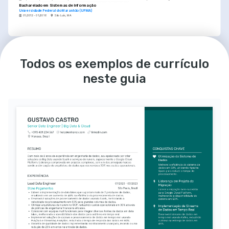
Bacharelado em Sistemas de Informação
Universidade Federal do Maranhão (UFMA)
01/2012 - 01/2016
São Luís, MA
IDIOMAS
Português
Inglês
Nativo
Proficiente
Todos os exemplos de currículo
neste guia