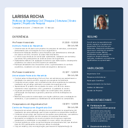
LARISSA ROCHA
Professor de Engenharia Civil | Pesquisa | Estruturas | Ensino 
Superior | Projetos de Pesquisa
help@enhancv.com
linkedin.com
São Luís
EXPERIÊNCIA
RESUMO
Professor Associado
Com 8 anos de experiência em 
01/2020 - 10/2023
ensino superior e pesquisa em 
Instituto Federal do Maranhão
São Luís, MA
Engenharia Civil com foco em 
Estruturas, desenvolvi publicações 
•
Orientei mais de 50 alunos em projetos de pesquisa de estrutura, contribuindo 
rigorosas e contribuí em projetos 
diretamente para a formação de novos engenheiros.
de grande escala. Minhas 
•
Desenvolvi materiais didáticos para disciplinas que aumentaram a retenção 
habilidades incluem gestão de 
dos alunos em 30%, tornando as aulas mais interativas.
projetos e desenvolvimento 
•
Li sobre novas técnicas de construção sustentável, realizando um workshop 
curricular, resultando em melhorias 
que atraiu 100 participantes de diversas áreas de engenharia.
significativas no aprendizado.
•
Implementei métodos de avaliação inovadores que melhoraram o desempenho 
acadêmico dos alunos em 25% durante um semestre.
•
Participei ativamente das discussões sobre o aprimoramento do currículo 
acadêmico, resultando em uma revisão abrangente e atemporal.
HABILIDADES
Professor Assistente
01/2017 - 12/2019
Engenharia Civil
Universidade Federal do Maranhão
São Luís, MA
Pesquisa em Estruturas
•
Conduzi aulas de Engenharia Civil com foco em estruturas que aumentaram a 
satisfação dos alunos em 40%, segundo as pesquisas de feedback.
Publicação Científica
•
Colaborei em um projeto com a indústria local sobre resistência de materiais, 
Desenvolvimento de Currículo
resultando em um artigo publicado na revista de engenharia civil.
•
Supervisionei 15 projetos de conclusão de curso, com 90% dos alunos 
Análise de Materiais
recebendo notas superiores a 8.0, garantindo a qualidade do ensino.
•
Organizei um simpósio sobre inovação nas construções civis, atraindo 
Gestão de Projetos
participação de empresas e gerando parcerias com três instituições de 
pesquisa.
•
Mantive uma pauta de colaboração com órgãos públicos para a realização de 
seminários, o que aumentou a visibilidade da universidade na comunidade.
CONQUISTAS CHAVE
Pesquisadora em Engenharia Civil
02/2015 - 12/2016
Participação em 
Centro de Pesquisa em Engenharia Civil
São Luís, MA
Conferência Internacional
•
Desenvolvi um estudo sobre a eficácia de novos materiais na engenharia civil, 
Apresentei uma pesquisa 
resultando em uma publicação que foi bem-recebida na comunidade científica.
inovadora sobre o uso de 
•
Colaborei em um grupo que focava em inovações para estruturas, que culminou 
novos materiais estruturais em 
em um resultado positivo em três projetos de pesquisa financiados.
uma conferência internacional, 
•
Apresentei os resultados de nossos projetos em congressos regionais, 
resultando em 150 novos 
aumentando a visibilidade e a reputação do nosso centro de pesquisa.
contatos acadêmicos.
•
Conduzi workshops sobre novas tecnologias em engenharia civil, que atraíram 
mais de 200 participantes de diversas áreas de atuação.
Desenvolvimento de 
•
Criei um relatório com recomendações que levaram à implementação de 