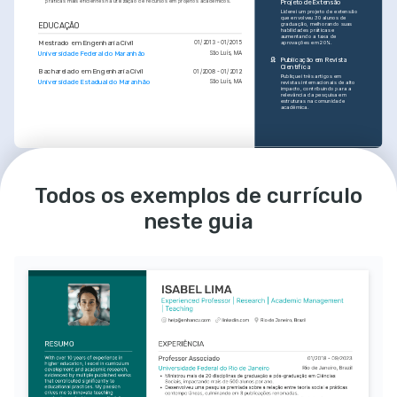
práticas mais eficientes na utilização de recursos em projetos acadêmicos.
Projeto de Extensão
Liderei um projeto de extensão 
que envolveu 30 alunos de 
graduação, melhorando suas 
EDUCAÇÃO
habilidades práticas e 
aumentando a taxa de 
Mestrado em Engenharia Civil
01/2013 - 01/2015
aprovações em 20%.
Universidade Federal do Maranhão
São Luís, MA
Publicação em Revista 
Científica
Bacharelado em Engenharia Civil
01/2008 - 01/2012
Publiquei três artigos em 
Universidade Estadual do Maranhão
São Luís, MA
revistas internacionais de alto 
impacto, contribuindo para a 
relevância da pesquisa em 
estruturas na comunidade 
acadêmica.
PAIXÕES
CONQUISTAS CHAVE
Todos os exemplos de currículo
Inovação na Engenharia
Sustentabilidade
Criação de Currículo 
Atualizado
Sou apaixonada por 
Acredito na importância de 
implementar novas técnicas e 
desenvolver métodos de 
Fui responsável pela revisão e 
neste guia
tecnologias que aprimoram a 
construção que respeitem o 
atualização do currículo do 
segurança e eficiência em 
meio ambiente e que 
curso de Engenharia Civil, 
projetos de engenharia civil.
promovam a sustentabilidade.
aumentando a relevância 
acadêmica e empregabilidade 
dos alunos em 35%.
Mentoria Acadêmica
Engajada em ajudar jovens 
estudantes de engenharia a 
IDIOMAS
atingirem suas metas 
acadêmicas e profissionais 
através de orientação e 
Português
Nativo
apoio.
Inglês
Proficiente
TREINAMENTO / 
CURSOS
Curso de Estruturas 
Avançadas
Aperfeiçoei técnicas avançadas de 
análise estrutural e design, 
oferecido pela Coursera em 
colaboração com universidades 
renomadas.