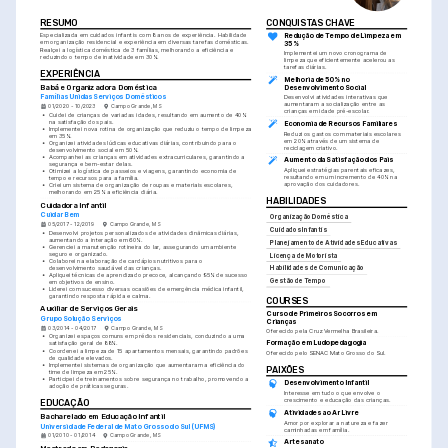
RESUMO
CONQUISTAS CHAVE
Redução de Tempo de Limpeza em 
Especializada em cuidados infantis com 8 anos de experiência. Habilidade 
em organização residencial e experiência em diversas tarefas domésticas. 
35%
Realçei a logística doméstica de 3 famílias, melhorando a eficiência e 
Implementei um novo cronograma de 
reduzindo o tempo de inatividade em 30%.
limpeza que eficientemente acelerou as 
tarefas diárias.
EXPERIÊNCIA
Melhoria de 50% no 
Babá e Organizadora Doméstica
Desenvolvimento Social
Famílias Unidas Serviços Domésticos
Desenvolvi atividades interativas que 
aumentaram a socialização entre as 
01/2020 - 10/2023
Campo Grande, MS
crianças em idade pré-escolar.
•
Cuidei de crianças de variadas idades, resultando em aumento de 40% 
na satisfação dos pais.
Economia de Recursos Familiares
•
Implementei nova rotina de organização que reduziu o tempo de limpeza 
Reduzi os gastos com materiais escolares 
em 35%.
em 20% através de um sistema de 
•
Organizei atividades lúdicas educativas diárias, contribuindo para o 
reciclagem criativo.
desenvolvimento social em 50%.
•
Acompanhei as crianças em atividades extracurriculares, garantindo a 
Aumento da Satisfação dos Pais
segurança e bem-estar delas.
Apliquei estratégias parentais eficazes, 
•
Otimizei a logística de passeios e viagens, garantindo economia de 
resultando em um incremento de 40% na 
tempo e recursos para a família.
aprovação dos cuidadores.
•
Criei um sistema de organização de roupas e materiais escolares, 
melhorando em 25% a eficiência diária.
HABILIDADES
Cuidadora Infantil
Cuidar Bem
Organização Doméstica
05/2017 - 12/2019
Campo Grande, MS
Cuidados Infantis
•
Desenvolvi projetos personalizados de atividades dinâmicas diárias, 
aumentando a interação em 60%.
Planejamento de Atividades Educativas
•
Gerenciei a manutenção rotineira do lar, assegurando um ambiente 
seguro e organizado.
Licença de Motorista
•
Colaborei na elaboração de cardápios nutritivos para o 
desenvolvimento saudável das crianças.
Habilidades de Comunicação
•
Apliquei técnicas de aprendizado precoce, alcançando 95% de sucesso 
Gestão de Tempo
em objetivos de ensino.
•
Liderei com sucesso diversas ocasiões de emergência médica infantil, 
garantindo resposta rápida e calma.
COURSES
Auxiliar de Serviços Gerais
Curso de Primeiros Socorros em 
Grupo Solução Serviços
Crianças
03/2014 - 04/2017
Campo Grande, MS
Oferecido pela Cruz Vermelha Brasileira.
•
Organizei espaços comuns em prédios residenciais, conduzindo a uma 
Formação em Ludopedagogia
satisfação geral de 88%.
•
Coordenei a limpeza de 15 apartamentos mensais, garantindo padrões 
Oferecido pelo SENAC Mato Grosso do Sul.
de qualidade elevados.
•
Implementei sistemas de organização que aumentaram a eficiência do 
PAIXÕES
time de limpeza em 25%.
•
Participei de treinamentos sobre segurança no trabalho, promovendo a 
Desenvolvimento Infantil
adoção de práticas seguras.
Interesse em tudo o que envolve o 
crescimento e educação das crianças.
EDUCAÇÃO
Atividades ao Ar Livre
Bacharelado em Educação Infantil
Amor por explorar a natureza e fazer 
Universidade Federal de Mato Grosso do Sul (UFMS)
caminhadas em família.
01/2010 - 01/2014
Campo Grande, MS
Artesanato