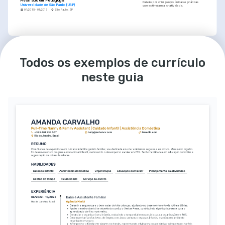
Mestrado em Pedagogia
Paixão por criar peças únicas e práticas 
Universidade de São Paulo (USP)
que estimulam a criatividade.
01/2015 - 01/2017
São Paulo, SP
IDIOMAS
Português
Inglês
Todos os exemplos de currículo
Nativo
Avançado
neste guia