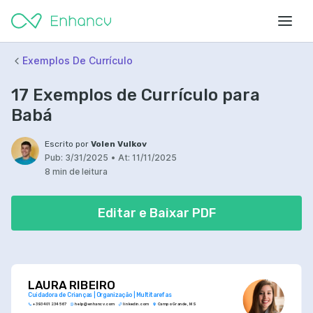
Exemplos De Currículo
17 Exemplos de Currículo para
Babá
Escrito por
Volen Vulkov
Pub:
3/31/2025
•
At:
11/11/2025
8 min de leitura
Editar e Baixar PDF
LAURA RIBEIRO
Cuidadora de Crianças | Organização | Multitarefas
+393 401 234 567
help@enhancv.com
linkedin.com
Campo Grande, MS